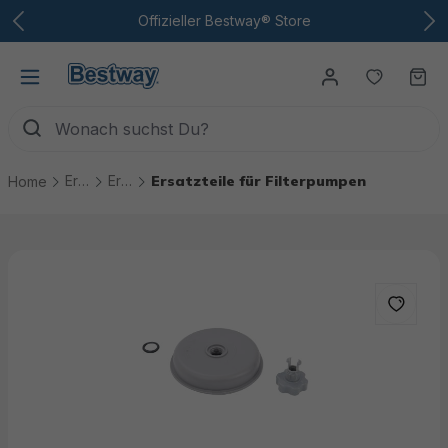
Zum Hauptinhalt
Offizieller Bestway® Store
Du hast
Wa
Ersatzteile
Ersatzteile Pool Technik
Ersatzteile für Filterpumpen
Home
Bildergalerie überspringen