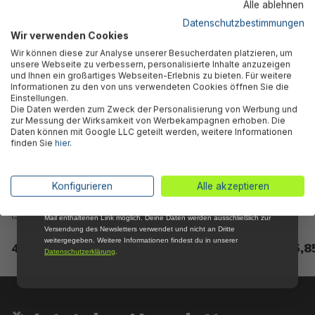
Kunden kauften auch
Alle ablehnen
5 % RABATT
FÜR DICH
Datenschutzbestimmungen
Wir verwenden Cookies
Abonniere jetzt unseren kostenlosen
Wir können diese zur Analyse unserer Besucherdaten platzieren, um
Newsletter, verpasse keine Neuigkeiten und
unsere Webseite zu verbessern, personalisierte Inhalte anzuzeigen
Aktionen mehr und sichere Dir 5 %
und Ihnen ein großartiges Webseiten-Erlebnis zu bieten. Für weitere
Willkommensrabatt auf nicht reduzierte Ware
Informationen zu den von uns verwendeten Cookies öffnen Sie die
bei Deiner ersten Bestellung !*
Einstellungen.
Die Daten werden zum Zweck der Personalisierung von Werbung und
Email
zur Messung der Wirksamkeit von Werbekampagnen erhoben. Die
Daten können mit Google LLC geteilt werden, weitere Informationen
finden Sie
hier
.
Anmelden
Bestway® Ersatzteil
Bestway® Ersatzteil
Bestw
*Mit der Anmeldung zum Newsletter stimmst du zu, regelmäßig per E-
Konfigurieren
Alle akzeptieren
Filterdeckel-Dichtung für
Filterdeckel-Dichtung für
Dicht
Mail über aktuelle Angebote, Aktionen und Produktneuheiten
Flowclear™ Filterpumpe
ausgewählte Flowclear™
für 
informiert zu werden. Die Abmeldung ist jederzeit über den in jeder E-
(58381)
Filterpumpen
Mail enthaltenen Link möglich. Deine Daten werden ausschließlich zur
Versendung des Newsletters verwendet und nicht an Dritte
weitergegeben. Weitere Informationen findest du in unserer
4,85 €*
4,85 €*
5,8
Datenschutzerklärung
.