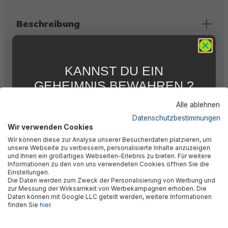
Beschreibung
Bewertungen
KANNST DU EIN
GEHEIMNIS BEWAHREN ?
Technische Daten
WIR NICHT !
Alle ablehnen
5 % RABATT
FÜR DICH
Datenschutzbestimmungen
Wir verwenden Cookies
Abonniere jetzt unseren kostenlosen
Herstellerinformation
Wir können diese zur Analyse unserer Besucherdaten platzieren, um
Newsletter, verpasse keine Neuigkeiten und
unsere Webseite zu verbessern, personalisierte Inhalte anzuzeigen
Aktionen mehr und sichere Dir 5 %
und Ihnen ein großartiges Webseiten-Erlebnis zu bieten. Für weitere
Willkommensrabatt auf nicht reduzierte Ware
Informationen zu den von uns verwendeten Cookies öffnen Sie die
bei Deiner ersten Bestellung !*
Einstellungen.
Die Daten werden zum Zweck der Personalisierung von Werbung und
Email
zur Messung der Wirksamkeit von Werbekampagnen erhoben. Die
Daten können mit Google LLC geteilt werden, weitere Informationen
🎉 Jetzt den Newsletter
finden Sie
hier
.
Anmelden
abonnieren & 5% Rabatt