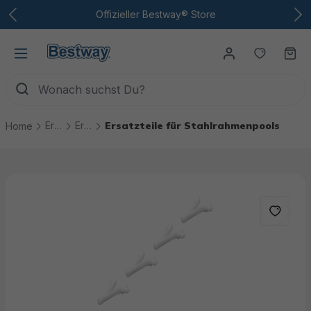
Zum Hauptinhalt
Offizieller Bestway® Store
Du hast
Wa
Ersatzteile
Ersatzteile Pools
Ersatzteile für Stahlrahmenpools
Home
Bildergalerie überspringen