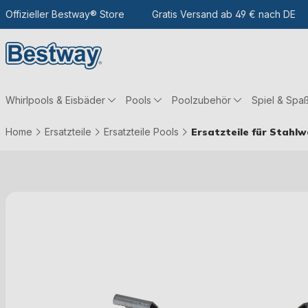
m Hauptinhalt
Zur Suche
Offizieller Bestway® Store
Zur Hauptnavigation
Gratis Versand ab 49 € nach DE
Whirlpools & Eisbäder
Pools
Poolzubehör
Spiel & Spa
Home
Ersatzteile
Ersatzteile Pools
Ersatzteile für Stahl
Bildergalerie überspringen