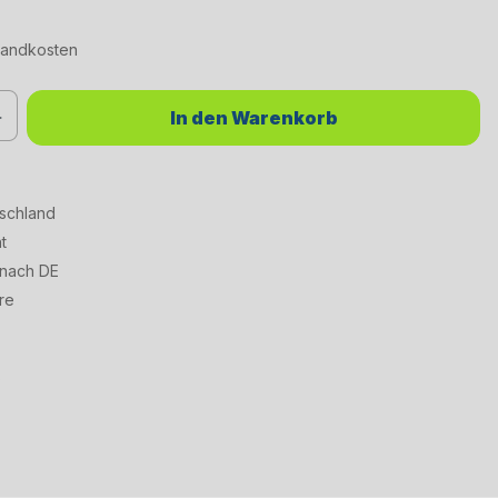
rsandkosten
chten Wert ein oder benutze die Schaltflächen um die Anzahl zu erhöhen od
In den Warenkorb
tschland
t
 nach DE
re
6