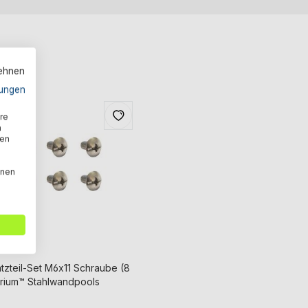
lehnen
ungen
re
n
den
nnen
tzteil-Set M6x11 Schraube (8
drium™ Stahlwandpools