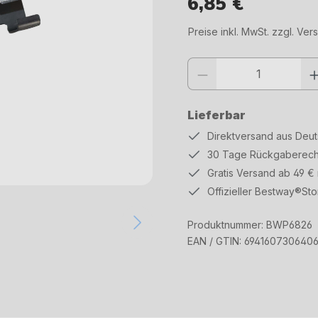
6,85 €
Regulärer Preis:
Preise inkl. MwSt. zzgl. Ve
Produkt Anzahl: Gib den gewüns
Lieferbar
Direktversand aus Deu
30 Tage Rückgaberech
Gratis Versand ab 49 €
Offizieller Bestway®Sto
Produktnummer:
BWP6826
EAN / GTIN:
694160730640