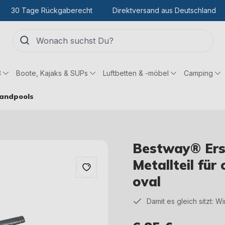
30 Tage Rückgaberecht
Direktversand aus Deutschland
ß
Boote, Kajaks & SUPs
Luftbetten & -möbel
Camping
wandpools
Bestway® Ersa
Metallteil fü
oval
Damit es gleich sitzt: W