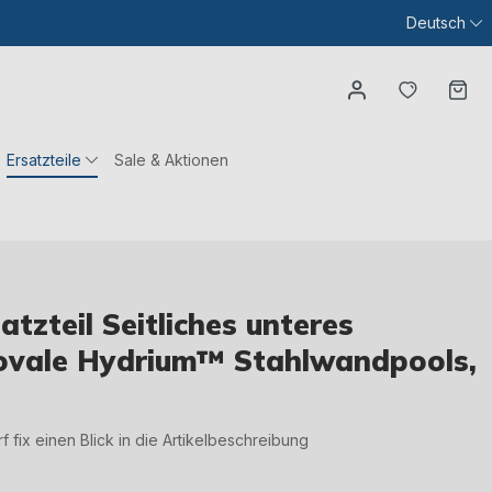
Deutsch
Du hast
Wa
Ersatzteile
Sale & Aktionen
tzteil Seitliches unteres
r ovale Hydrium™ Stahlwandpools,
irf fix einen Blick in die Artikelbeschreibung