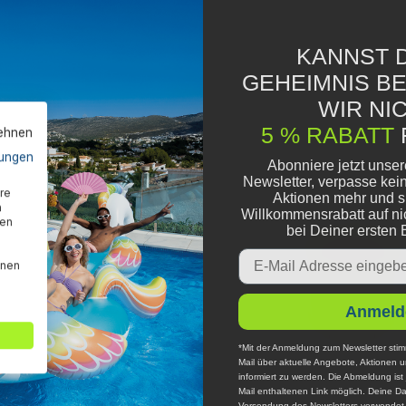
KANNST D
GEHEIMNIS B
WIR NIC
5 % RABATT
lehnen
ungen
Abonniere jetzt unse
Newsletter, verpasse kei
re
Aktionen mehr und s
n
Willkommensrabatt auf ni
den
bei Deiner ersten 
Email
nnen
Anmeld
*Mit der Anmeldung zum Newsletter stim
Mail über aktuelle Angebote, Aktionen 
informiert zu werden. Die Abmeldung ist 
Mail enthaltenen Link möglich. Deine Da
Versendung des Newsletters verwendet u