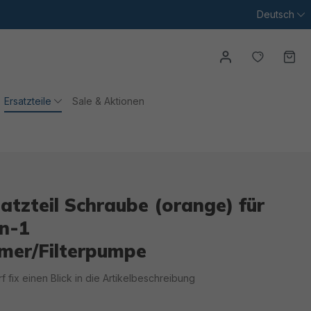
Deutsch
Du hast
Wa
Ersatzteile
Sale & Aktionen
tzteil Schraube (orange) für
in-1
mer/Filterpumpe
irf fix einen Blick in die Artikelbeschreibung