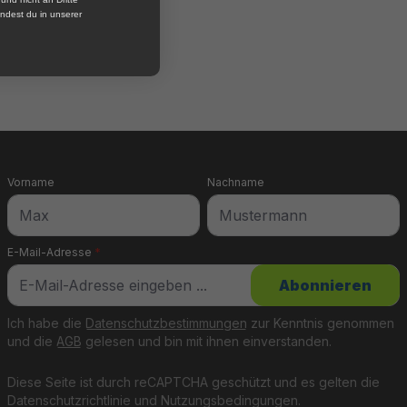
nde
ndest du in unserer
Vorname
Nachname
E-Mail-Adresse
*
Abonnieren
Ich habe die
Datenschutzbestimmungen
zur Kenntnis genommen
und die
AGB
gelesen und bin mit ihnen einverstanden.
Diese Seite ist durch reCAPTCHA geschützt und es gelten die
Datenschutzrichtlinie
und
Nutzungsbedingungen
.