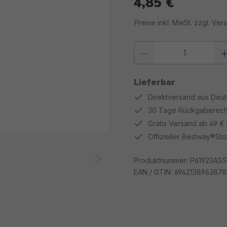
4,85 €
Regulärer Preis:
Preise inkl. MwSt. zzgl. Ve
Produkt Anzahl: Gib den gewüns
Lieferbar
Direktversand aus Deu
30 Tage Rückgaberech
Gratis Versand ab 49 €
Offizieller Bestway®Sto
Produktnummer:
P61923ASS
EAN / GTIN:
6942138963878