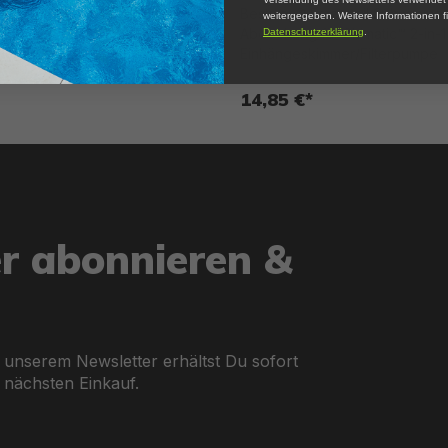
zteil Filterdeckel (orange) für
Bestway® Ersatzteil Schwimme
weitergegeben. Weitere Informationen fi
-1
Abdeckung für Skimatic™ 2-in-1
Datenschutzerklärung
.
er/Filterpumpe
Einhängeskimmer/Filterpumpe
14,85 €*
er abonnieren &
 unserem Newsletter erhältst Du sofort
 nächsten Einkauf.