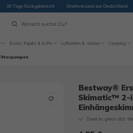
30 Tage Rückgaberecht
Direktversand aus Deutschland
ß
Boote, Kajaks & SUPs
Luftbetten & -möbel
Camping
 Filterpumpen
Bestway® Ersa
Skimatic™ 2-
Einhängeskim
Damit es gleich sitzt: W