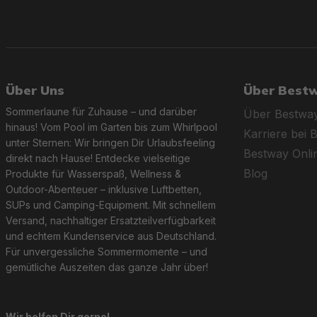
Über Uns
Über Best
Sommerlaune für Zuhause – und darüber
Über Bestwa
hinaus! Vom Pool im Garten bis zum Whirlpool
Karriere bei 
unter Sternen: Wir bringen Dir Urlaubsfeeling
Bestway Onl
direkt nach Hause! Entdecke vielseitige
Blog
Produkte für Wasserspaß, Wellness &
Outdoor-Abenteuer – inklusive Luftbetten,
SUPs und Camping-Equipment. Mit schnellem
Versand, nachhaltiger Ersatzteilverfügbarkeit
und echtem Kundenservice aus Deutschland.
Für unvergessliche Sommermomente – und
gemütliche Auszeiten das ganze Jahr über!
Wir helfen Dir gerne!