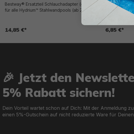
Bestway® Ersatzteil Schlauchadapter (grau)
Bestway® Ersat
für alle Hydrium™ Stahlwandpools (ab 2018)
Skimatic™ 2-in
Einhängeskimm
14,85 €*
6,85 €*
🎉 Jetzt den Newslett
5% Rabatt sichern!
Dein Vorteil wartet schon auf Dich: Mit der Anmeldung zu
einen 5%-Gutschein auf nicht reduzierte Ware für Deinen