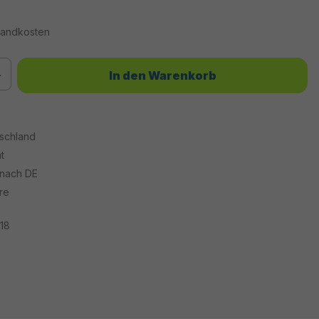
rsandkosten
chten Wert ein oder benutze die Schaltflächen um die Anzahl zu erhöhen od
In den Warenkorb
tschland
t
 nach DE
re
18