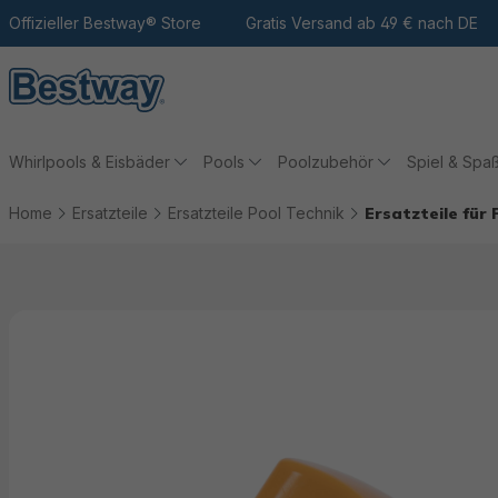
m Hauptinhalt
Zur Suche
Offizieller Bestway® Store
Zur Hauptnavigation
Gratis Versand ab 49 € nach DE
Whirlpools & Eisbäder
Pools
Poolzubehör
Spiel & Spa
Home
Ersatzteile
Ersatzteile Pool Technik
Ersatzteile für
Bildergalerie überspringen