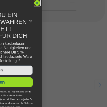
U EIN
EWAHREN ?
HT !
FÜR DICH
ren kostenlosen
ne Neuigkeiten und
ichere Dir 5 %
cht reduzierte Ware
Bestellung !*
en
mst du zu, regelmäßig per E-
und Produktneuheiten
jederzeit über den in jeder E-
ten werden ausschließlich zur
nd nicht an Dritte