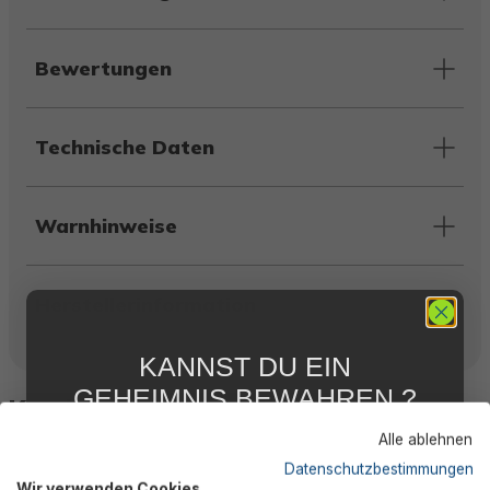
Bewertungen
Technische Daten
Warnhinweise
Herstellerinformation
KANNST DU EIN
GEHEIMNIS BEWAHREN ?
Kunden kauften auch
WIR NICHT !
Alle ablehnen
5 % RABATT
FÜR DICH
Datenschutzbestimmungen
Wir verwenden Cookies