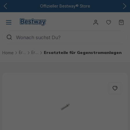
Zum Hauptinhalt
Offizieller Bestway® Store
Du hast
Wa
Ersatzteile
Ersatzteile Pool Technik
Ersatzteile für Gegenstromanlagen
Home
Bildergalerie überspringen