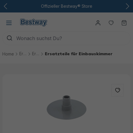
Zum Hauptinhalt
Offizieller Bestway® Store
Du hast
Wa
Ersatzteile
Ersatzteile Pool Technik
Ersatzteile für Einbauskimmer
Home
Bildergalerie überspringen