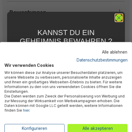
Bewertungen
KANNST DU EIN
Technische Daten
GEHEIMNIS BEWAHREN ?
WIR NICHT !
Alle ablehnen
Warnhinweise
5 % RABATT
FÜR DICH
Datenschutzbestimmungen
Wir verwenden Cookies
Abonniere jetzt unseren kostenlosen
Wir können diese zur Analyse unserer Besucherdaten platzieren, um
Newsletter, verpasse keine Neuigkeiten und
Herstellerinformation
unsere Webseite zu verbessern, personalisierte Inhalte anzuzeigen
Aktionen mehr und sichere Dir 5 %
und Ihnen ein großartiges Webseiten-Erlebnis zu bieten. Für weitere
Willkommensrabatt auf nicht reduzierte Ware
Informationen zu den von uns verwendeten Cookies öffnen Sie die
bei Deiner ersten Bestellung !*
Einstellungen.
Die Daten werden zum Zweck der Personalisierung von Werbung und
Email
zur Messung der Wirksamkeit von Werbekampagnen erhoben. Die
Kunden kauften auch
Daten können mit Google LLC geteilt werden, weitere Informationen
finden Sie
hier
.
Anmelden
*Mit der Anmeldung zum Newsletter stimmst du zu, regelmäßig per E-
Konfigurieren
Alle akzeptieren
Mail über aktuelle Angebote, Aktionen und Produktneuheiten