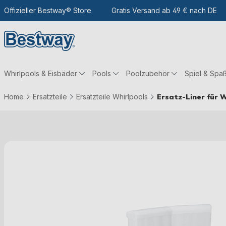
m Hauptinhalt
Zur Suche
Offizieller Bestway® Store
Zur Hauptnavigation
Gratis Versand ab 49 € nach DE
Whirlpools & Eisbäder
Pools
Poolzubehör
Spiel & Spa
Home
Ersatzteile
Ersatzteile Whirlpools
Ersatz-Liner für W
Bildergalerie überspringen