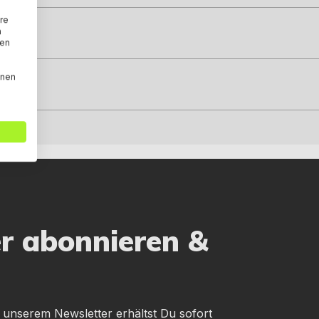
re
n
den
nnen
er abonnieren &
 unserem Newsletter erhältst Du sofort