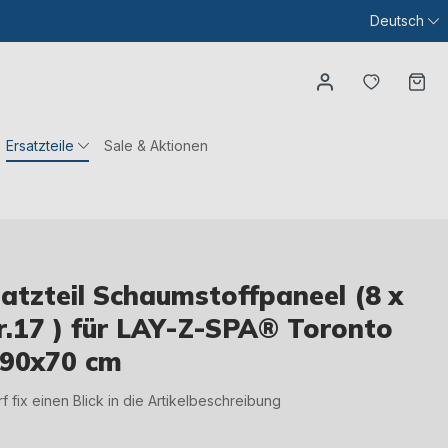
Deutsch
Du hast
Wa
Ersatzteile
Sale & Aktionen
tzteil Schaumstoffpaneel (8 x
Nr.17 ) für LAY-Z-SPA® Toronto
190x70 cm
irf fix einen Blick in die Artikelbeschreibung