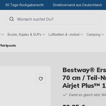
30 Tage Rückgaberecht
Direktversand aus Deutschland
ß
Boote, Kajaks & SUPs
Luftbetten & -möbel
Camping
hirlpools
Bestway® Ersa
70 cm / Teil-
Airjet Plus™ 
Damit es gleich sitzt: W