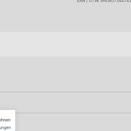
EAN / GTIN:
694160734474
lehnen
ungen