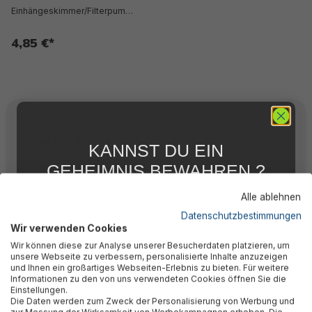
Einhängeskimmer/Filterpump
e
4,85 €*
Beschreibung
KANNST DU EIN
GEHEIMNIS BEWAHREN ?
WIR NICHT !
Bewertungen
Alle ablehnen
5 % RABATT
FÜR DICH
Datenschutzbestimmungen
Wir verwenden Cookies
Abonniere jetzt unseren kostenlosen
Technische Daten
Wir können diese zur Analyse unserer Besucherdaten platzieren, um
Newsletter, verpasse keine Neuigkeiten und
unsere Webseite zu verbessern, personalisierte Inhalte anzuzeigen
Aktionen mehr und sichere Dir 5 %
und Ihnen ein großartiges Webseiten-Erlebnis zu bieten. Für weitere
Willkommensrabatt auf nicht reduzierte Ware
Informationen zu den von uns verwendeten Cookies öffnen Sie die
bei Deiner ersten Bestellung !*
Herstellerinformation
Einstellungen.
Die Daten werden zum Zweck der Personalisierung von Werbung und
Email
zur Messung der Wirksamkeit von Werbekampagnen erhoben. Die