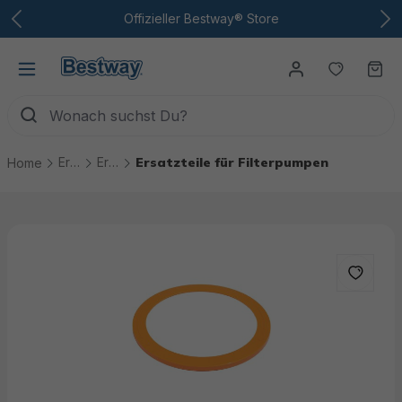
Zum Hauptinhalt
Offizieller Bestway® Store
Du hast
Wa
Ersatzteile
Ersatzteile Pool Technik
Ersatzteile für Filterpumpen
Home
Bildergalerie überspringen