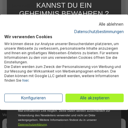
KANNST DU EIN
Herstellerinformation
GEHEIMNIS BEWAHREN ?
WIR NICHT !
Alle ablehnen
5 % RABATT
FÜR DICH
Datenschutzbestimmungen
Wir verwenden Cookies
Abonniere jetzt unseren kostenlosen
🎉 Jetzt den Newsletter
Wir können diese zur Analyse unserer Besucherdaten platzieren, um
Newsletter, verpasse keine Neuigkeiten und
unsere Webseite zu verbessern, personalisierte Inhalte anzuzeigen
Aktionen mehr und sichere Dir 5 %
und Ihnen ein großartiges Webseiten-Erlebnis zu bieten. Für weitere
abonnieren & 5% Rabatt
Willkommensrabatt auf nicht reduzierte Ware
Informationen zu den von uns verwendeten Cookies öffnen Sie die
bei Deiner ersten Bestellung !*
Einstellungen.
sichern!
Die Daten werden zum Zweck der Personalisierung von Werbung und
Email
zur Messung der Wirksamkeit von Werbekampagnen erhoben. Die
Daten können mit Google LLC geteilt werden, weitere Informationen
Dein Vorteil wartet schon auf Dich: Mit der Anmeldung
finden Sie
hier
.
Anmelden
zu unserem Newsletter erhältst Du sofort einen 5%-
Gutschein auf nicht reduzierte Ware für Deinen
*Mit der Anmeldung zum Newsletter stimmst du zu, regelmäßig per E-
Konfigurieren
Alle akzeptieren
nächsten Einkauf.
Mail über aktuelle Angebote, Aktionen und Produktneuheiten
informiert zu werden. Die Abmeldung ist jederzeit über den in jeder E-
Mail enthaltenen Link möglich. Deine Daten werden ausschließlich zur
Vorname
Nachname
Versendung des Newsletters verwendet und nicht an Dritte
weitergegeben. Weitere Informationen findest du in unserer
Datenschutzerklärung
.