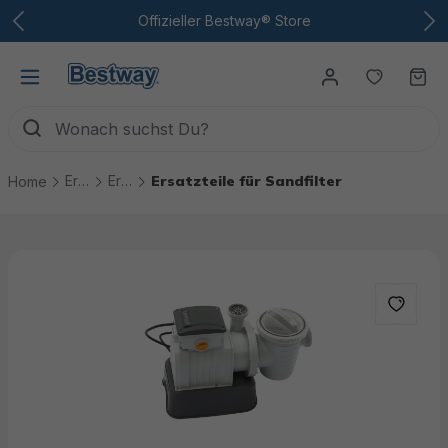
Zum Hauptinhalt
Offizieller Bestway® Store
Du hast
Wa
Ersatzteile
Ersatzteile Pool Technik
Ersatzteile für Sandfilter
Home
Bildergalerie überspringen