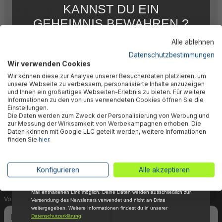
KANNST DU EIN
Herstellerinformation
GEHEIMNIS BEWAHREN ?
WIR NICHT !
Alle ablehnen
5 % RABATT
FÜR DICH
Datenschutzbestimmungen
Wir verwenden Cookies
Abonniere jetzt unseren kostenlosen
🎉 Jetzt den Newsletter
Wir können diese zur Analyse unserer Besucherdaten platzieren, um
Newsletter, verpasse keine Neuigkeiten und
unsere Webseite zu verbessern, personalisierte Inhalte anzuzeigen
Aktionen mehr und sichere Dir 5 %
und Ihnen ein großartiges Webseiten-Erlebnis zu bieten. Für weitere
abonnieren & 5% Rabatt
Willkommensrabatt auf nicht reduzierte Ware
Informationen zu den von uns verwendeten Cookies öffnen Sie die
bei Deiner ersten Bestellung !*
Einstellungen.
sichern!
Die Daten werden zum Zweck der Personalisierung von Werbung und
Email
zur Messung der Wirksamkeit von Werbekampagnen erhoben. Die
Daten können mit Google LLC geteilt werden, weitere Informationen
Dein Vorteil wartet schon auf Dich: Mit der Anmeldung
finden Sie
hier
.
Anmelden
zu unserem Newsletter erhältst Du sofort einen 5%-
Gutschein auf nicht reduzierte Ware für Deinen
*Mit der Anmeldung zum Newsletter stimmst du zu, regelmäßig per E-
Konfigurieren
Alle akzeptieren
nächsten Einkauf.
Mail über aktuelle Angebote, Aktionen und Produktneuheiten
informiert zu werden. Die Abmeldung ist jederzeit über den in jeder E-
Mail enthaltenen Link möglich. Deine Daten werden ausschließlich zur
Vorname
Nachname
Versendung des Newsletters verwendet und nicht an Dritte
weitergegeben. Weitere Informationen findest du in unserer
Datenschutzerklärung
.