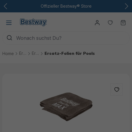
Zum Hauptinhalt
Offizieller Bestway® Store
Du hast
Wa
Ersatzteile
Ersatzteile Pools
Ersatz-Folien für Pools
Home
Bildergalerie überspringen