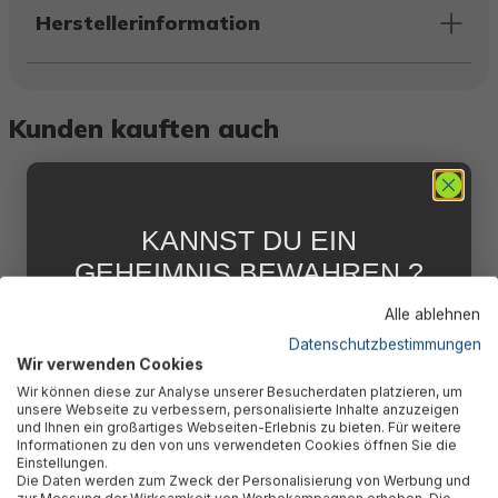
Herstellerinformation
Kunden kauften auch
KANNST DU EIN
GEHEIMNIS BEWAHREN ?
WIR NICHT !
Alle ablehnen
5 % RABATT
FÜR DICH
Datenschutzbestimmungen
Wir verwenden Cookies
Abonniere jetzt unseren kostenlosen
Bestway® Ersatzteil
Wir können diese zur Analyse unserer Besucherdaten platzieren, um
Newsletter, verpasse keine Neuigkeiten und
unsere Webseite zu verbessern, personalisierte Inhalte anzuzeigen
Überwurfmutter inkl.
Aktionen mehr und sichere Dir 5 %
und Ihnen ein großartiges Webseiten-Erlebnis zu bieten. Für weitere
Willkommensrabatt auf nicht reduzierte Ware
Schrauben & O-Ring
Informationen zu den von uns verwendeten Cookies öffnen Sie die
bei Deiner ersten Bestellung !*
(Luftauslass Pumpe) LAY-Z-
Einstellungen.
SPA® Whirlpools
Die Daten werden zum Zweck der Personalisierung von Werbung und
Email
zur Messung der Wirksamkeit von Werbekampagnen erhoben. Die