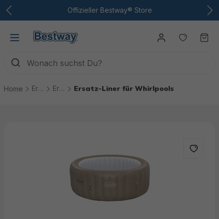
Zum Hauptinhalt
Offizieller Bestway® Store
Du hast
Wa
Ersatzteile
Ersatzteile Whirlpools
Ersatz-Liner für Whirlpools
Home
Bildergalerie überspringen