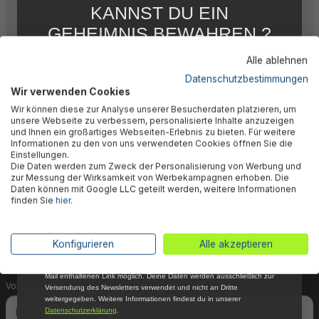
KANNST DU EIN
Herstellerinformation
GEHEIMNIS BEWAHREN ?
WIR NICHT !
Alle ablehnen
5 % RABATT
FÜR DICH
Datenschutzbestimmungen
Wir verwenden Cookies
Abonniere jetzt unseren kostenlosen
🎉 Jetzt den Newsletter
Wir können diese zur Analyse unserer Besucherdaten platzieren, um
Newsletter, verpasse keine Neuigkeiten und
unsere Webseite zu verbessern, personalisierte Inhalte anzuzeigen
Aktionen mehr und sichere Dir 5 %
und Ihnen ein großartiges Webseiten-Erlebnis zu bieten. Für weitere
abonnieren & 5% Rabatt
Willkommensrabatt auf nicht reduzierte Ware
Informationen zu den von uns verwendeten Cookies öffnen Sie die
bei Deiner ersten Bestellung !*
Einstellungen.
sichern!
Die Daten werden zum Zweck der Personalisierung von Werbung und
Email
zur Messung der Wirksamkeit von Werbekampagnen erhoben. Die
Daten können mit Google LLC geteilt werden, weitere Informationen
Dein Vorteil wartet schon auf Dich: Mit der Anmeldung
finden Sie
hier
.
Anmelden
zu unserem Newsletter erhältst Du sofort einen 5%-
Gutschein auf nicht reduzierte Ware für Deinen
*Mit der Anmeldung zum Newsletter stimmst du zu, regelmäßig per E-
Konfigurieren
Alle akzeptieren
nächsten Einkauf.
Mail über aktuelle Angebote, Aktionen und Produktneuheiten
informiert zu werden. Die Abmeldung ist jederzeit über den in jeder E-
Mail enthaltenen Link möglich. Deine Daten werden ausschließlich zur
Vorname
Nachname
Versendung des Newsletters verwendet und nicht an Dritte
weitergegeben. Weitere Informationen findest du in unserer
Datenschutzerklärung
.