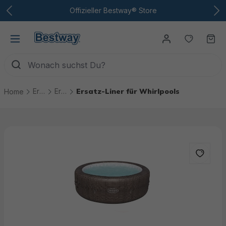
Zum Hauptinhalt
Offizieller Bestway® Store
Du hast
Wa
Ersatzteile
Ersatzteile Whirlpools
Ersatz-Liner für Whirlpools
Home
Bildergalerie überspringen