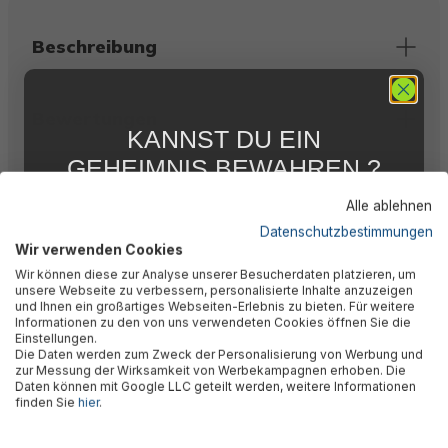
Beschreibung
Bewertungen
KANNST DU EIN
GEHEIMNIS BEWAHREN ?
Technische Daten
WIR NICHT !
Alle ablehnen
5 % RABATT
FÜR DICH
Datenschutzbestimmungen
Wir verwenden Cookies
Abonniere jetzt unseren kostenlosen
Herstellerinformation
Wir können diese zur Analyse unserer Besucherdaten platzieren, um
Newsletter, verpasse keine Neuigkeiten und
unsere Webseite zu verbessern, personalisierte Inhalte anzuzeigen
Aktionen mehr und sichere Dir 5 %
und Ihnen ein großartiges Webseiten-Erlebnis zu bieten. Für weitere
Willkommensrabatt auf nicht reduzierte Ware
Informationen zu den von uns verwendeten Cookies öffnen Sie die
bei Deiner ersten Bestellung !*
Einstellungen.
Die Daten werden zum Zweck der Personalisierung von Werbung und
Email
zur Messung der Wirksamkeit von Werbekampagnen erhoben. Die
Daten können mit Google LLC geteilt werden, weitere Informationen
🎉 Jetzt den Newsletter
finden Sie
hier
.
Anmelden
abonnieren & 5% Rabatt