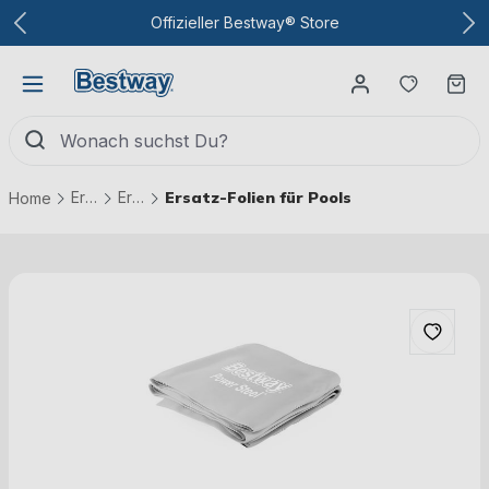
Zum Hauptinhalt
Offizieller Bestway® Store
Du hast
Wa
Ersatzteile
Ersatzteile Pools
Ersatz-Folien für Pools
Home
Bildergalerie überspringen