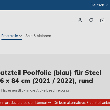
Deutsch
Du hast
Wa
Ersatzteile
Sale & Aktionen
zteil Poolfolie (blau) für Steel
6 x 84 cm (2021 / 2022), rund
irf fix einen Blick in die Artikelbeschreibung
ehr produziert. Leider können wir Dir kein alternatives Ersatzteil anbi