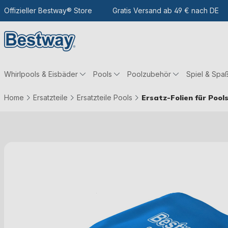
m Hauptinhalt
Zur Suche
Offizieller Bestway® Store
Zur Hauptnavigation
Gratis Versand ab 49 € nach DE
Whirlpools & Eisbäder
Pools
Poolzubehör
Spiel & Spa
Home
Ersatzteile
Ersatzteile Pools
Ersatz-Folien für Pool
Bildergalerie überspringen