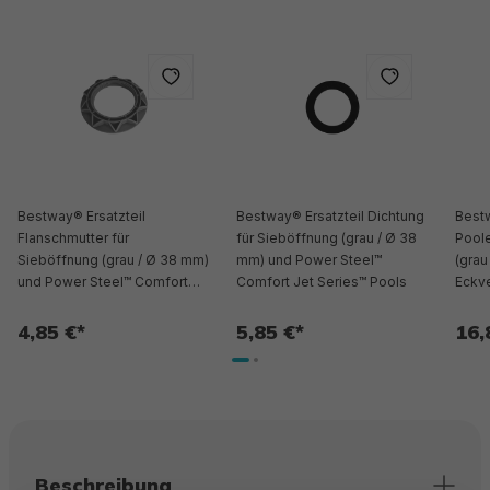
Bestway® Ersatzteil
Bestway® Ersatzteil Dichtung
Bestw
Flanschmutter für
für Sieböffnung (grau / Ø 38
Pool
Sieböffnung (grau / Ø 38 mm)
mm) und Power Steel™
(grau
und Power Steel™ Comfort
Comfort Jet Series™ Pools
Eckve
Jet Series™ Pools
4,85 €*
5,85 €*
16,
Beschreibung