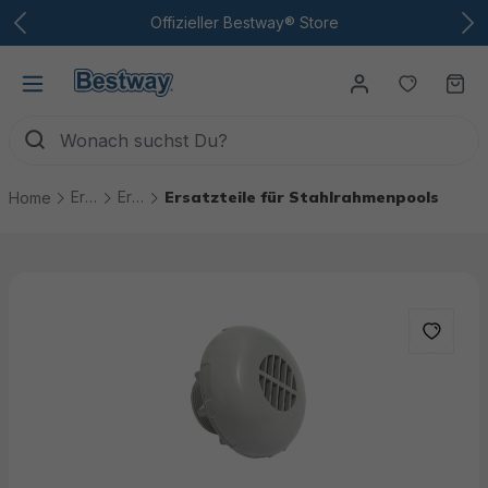
Zum Hauptinhalt
Offizieller Bestway® Store
Du hast
Wa
Ersatzteile
Ersatzteile Pools
Ersatzteile für Stahlrahmenpools
Home
Bildergalerie überspringen