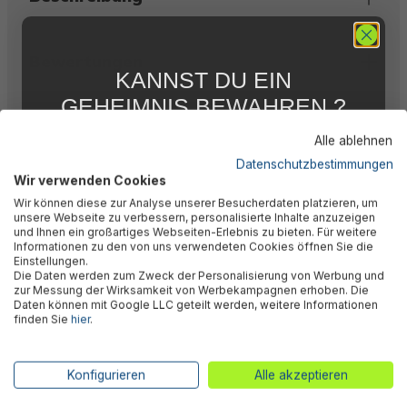
Bewertungen
KANNST DU EIN
GEHEIMNIS BEWAHREN ?
Technische Daten
WIR NICHT !
Alle ablehnen
5 % RABATT
FÜR DICH
Datenschutzbestimmungen
Wir verwenden Cookies
Abonniere jetzt unseren kostenlosen
Herstellerinformation
Wir können diese zur Analyse unserer Besucherdaten platzieren, um
Newsletter, verpasse keine Neuigkeiten und
unsere Webseite zu verbessern, personalisierte Inhalte anzuzeigen
Aktionen mehr und sichere Dir 5 %
und Ihnen ein großartiges Webseiten-Erlebnis zu bieten. Für weitere
Willkommensrabatt auf nicht reduzierte Ware
Informationen zu den von uns verwendeten Cookies öffnen Sie die
bei Deiner ersten Bestellung !*
Einstellungen.
Kunden kauften auch
Die Daten werden zum Zweck der Personalisierung von Werbung und
Email
zur Messung der Wirksamkeit von Werbekampagnen erhoben. Die
Daten können mit Google LLC geteilt werden, weitere Informationen
finden Sie
hier
.
Anmelden
Wird
*Mit der Anmeldung zum Newsletter stimmst du zu, regelmäßig per E-
Konfigurieren
Alle akzeptieren
Mail über aktuelle Angebote, Aktionen und Produktneuheiten
informiert zu werden. Die Abmeldung ist jederzeit über den in jeder E-