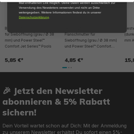
Mail enthaltenen Link möglich. Deine Daten werden ausschließlich zur
Versendung des Newsletters verwendet und nicht an Dritte
weitergegeben. Weitere Informationen findest du in unserer
Datenschutzerklärung
.
Bestway® Ersatzteil Dichtung
Bestway® Ersatzteil
Bestw
für Sieböffnung (grau / Ø 38
Flanschmutter für
(dunk
mm) und Power Steel™
Sieböffnung (grau / Ø 38 mm)
mm A
Comfort Jet Series™ Pools
und Power Steel™ Comfort
Jet Series™ Pools
5,85 €*
4,85 €*
15,
🎉 Jetzt den Newsletter
abonnieren & 5% Rabatt
sichern!
Dein Vorteil wartet schon auf Dich: Mit der Anmeldung
zu unserem Newsletter erhältst Du sofort einen 5%-