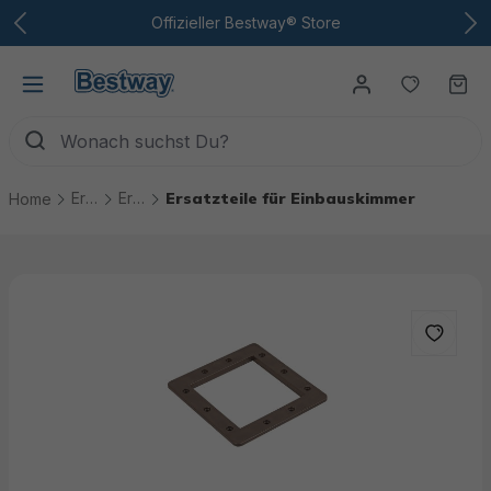
Zum Hauptinhalt
Offizieller Bestway® Store
Du hast
Wa
Ersatzteile
Ersatzteile Pool Technik
Ersatzteile für Einbauskimmer
Home
Bildergalerie überspringen