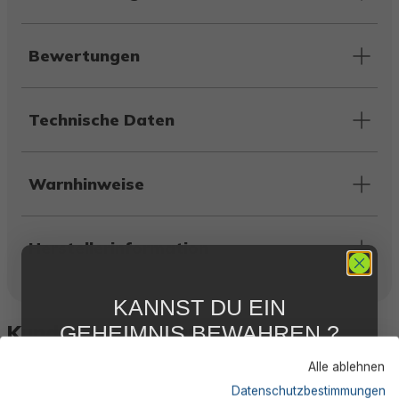
Bewertungen
Technische Daten
Warnhinweise
Herstellerinformation
KANNST DU EIN
Kunden kauften auch
GEHEIMNIS BEWAHREN ?
WIR NICHT !
Alle ablehnen
5 % RABATT
FÜR DICH
Datenschutzbestimmungen