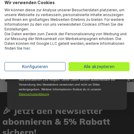
Wir verwenden Cookies
Abonniere jetzt unseren kostenlosen
Wir können diese zur Analyse unserer Besucherdaten platzieren, um
Newsletter, verpasse keine Neuigkeiten und
unsere Webseite zu verbessern, personalisierte Inhalte anzuzeigen
Aktionen mehr und sichere Dir 5 %
und Ihnen ein großartiges Webseiten-Erlebnis zu bieten. Für weitere
Willkommensrabatt auf nicht reduzierte Ware
Informationen zu den von uns verwendeten Cookies öffnen Sie die
bei Deiner ersten Bestellung !*
Einstellungen.
Die Daten werden zum Zweck der Personalisierung von Werbung und
Email
zur Messung der Wirksamkeit von Werbekampagnen erhoben. Die
Daten können mit Google LLC geteilt werden, weitere Informationen
finden Sie
hier
.
Bestway® Ersatzteil
Bestway® Ersatzteil Obere
Bestw
Anmelden
Filtersieb-Dichtung
Dichtung für ausgewählte
Skimm
Flowclear™ Sandfilteranlagen
Flowclear™ Sandfilteranlagen
Hydr
*Mit der Anmeldung zum Newsletter stimmst du zu, regelmäßig per E-
(ausgenommen 2.006 / 3.028
2023
Konfigurieren
Alle akzeptieren
Mail über aktuelle Angebote, Aktionen und Produktneuheiten
l/h)
informiert zu werden. Die Abmeldung ist jederzeit über den in jeder E-
4,85 €*
5,85 €*
4,8
Mail enthaltenen Link möglich. Deine Daten werden ausschließlich zur
Versendung des Newsletters verwendet und nicht an Dritte
weitergegeben. Weitere Informationen findest du in unserer
Datenschutzerklärung
.
🎉 Jetzt den Newsletter
abonnieren & 5% Rabatt
sichern!