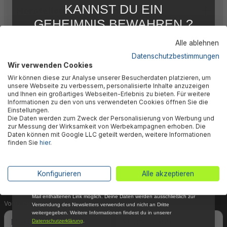
KANNST DU EIN
Herstellerinformation
GEHEIMNIS BEWAHREN ?
WIR NICHT !
Alle ablehnen
5 % RABATT
FÜR DICH
Datenschutzbestimmungen
Wir verwenden Cookies
Abonniere jetzt unseren kostenlosen
🎉 Jetzt den Newsletter
Wir können diese zur Analyse unserer Besucherdaten platzieren, um
Newsletter, verpasse keine Neuigkeiten und
unsere Webseite zu verbessern, personalisierte Inhalte anzuzeigen
Aktionen mehr und sichere Dir 5 %
und Ihnen ein großartiges Webseiten-Erlebnis zu bieten. Für weitere
abonnieren & 5% Rabatt
Willkommensrabatt auf nicht reduzierte Ware
Informationen zu den von uns verwendeten Cookies öffnen Sie die
bei Deiner ersten Bestellung !*
Einstellungen.
sichern!
Die Daten werden zum Zweck der Personalisierung von Werbung und
Email
zur Messung der Wirksamkeit von Werbekampagnen erhoben. Die
Daten können mit Google LLC geteilt werden, weitere Informationen
Dein Vorteil wartet schon auf Dich: Mit der Anmeldung
finden Sie
hier
.
Anmelden
zu unserem Newsletter erhältst Du sofort einen 5%-
Gutschein auf nicht reduzierte Ware für Deinen
*Mit der Anmeldung zum Newsletter stimmst du zu, regelmäßig per E-
Konfigurieren
Alle akzeptieren
nächsten Einkauf.
Mail über aktuelle Angebote, Aktionen und Produktneuheiten
informiert zu werden. Die Abmeldung ist jederzeit über den in jeder E-
Mail enthaltenen Link möglich. Deine Daten werden ausschließlich zur
Vorname
Nachname
Versendung des Newsletters verwendet und nicht an Dritte
weitergegeben. Weitere Informationen findest du in unserer
Datenschutzerklärung
.