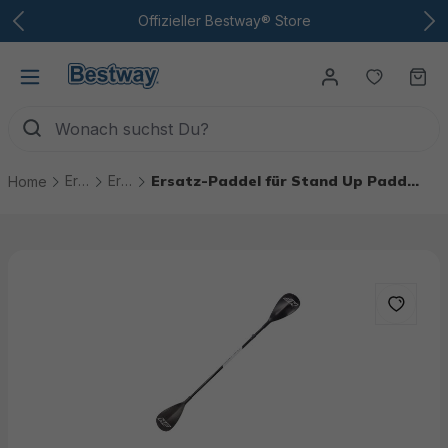
Zum Hauptinhalt
Offizieller Bestway® Store
Du hast
Wa
Ersatzteile
Ersatzteile Stand Up Paddle Boards
Ersatz-Paddel für Stand Up Paddle Boards
Home
Bildergalerie überspringen