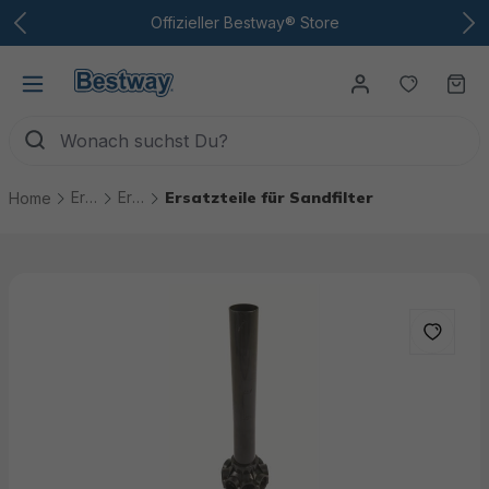
Zum Hauptinhalt
Offizieller Bestway® Store
Du hast
Wa
Ersatzteile
Ersatzteile Pool Technik
Ersatzteile für Sandfilter
Home
Bildergalerie überspringen