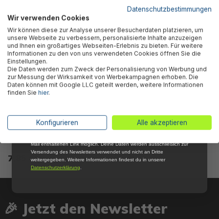
5 % RABATT
FÜR DICH
Datenschutzbestimmungen
Wir verwenden Cookies
Abonniere jetzt unseren kostenlosen
Wir können diese zur Analyse unserer Besucherdaten platzieren, um
Newsletter, verpasse keine Neuigkeiten und
unsere Webseite zu verbessern, personalisierte Inhalte anzuzeigen
Aktionen mehr und sichere Dir 5 %
und Ihnen ein großartiges Webseiten-Erlebnis zu bieten. Für weitere
Willkommensrabatt auf nicht reduzierte Ware
Informationen zu den von uns verwendeten Cookies öffnen Sie die
bei Deiner ersten Bestellung !*
Einstellungen.
Die Daten werden zum Zweck der Personalisierung von Werbung und
Email
zur Messung der Wirksamkeit von Werbekampagnen erhoben. Die
Daten können mit Google LLC geteilt werden, weitere Informationen
finden Sie
hier
.
Anmelden
Bestway® Ersatzteil-Set
Bestway® Ersatzteil
Ablassventilkappe mit
Filterbehälter für Flowclear™
*Mit der Anmeldung zum Newsletter stimmst du zu, regelmäßig per E-
Konfigurieren
Alle akzeptieren
Dichtung für ausgewählte
Sandfilteranlagen (58495 /
Mail über aktuelle Angebote, Aktionen und Produktneuheiten
Sandfilteranlagen
58497)
informiert zu werden. Die Abmeldung ist jederzeit über den in jeder E-
Mail enthaltenen Link möglich. Deine Daten werden ausschließlich zur
Versendung des Newsletters verwendet und nicht an Dritte
7,85 €*
6,85 €*
weitergegeben. Weitere Informationen findest du in unserer
Datenschutzerklärung
.
🎉 Jetzt den Newsletter