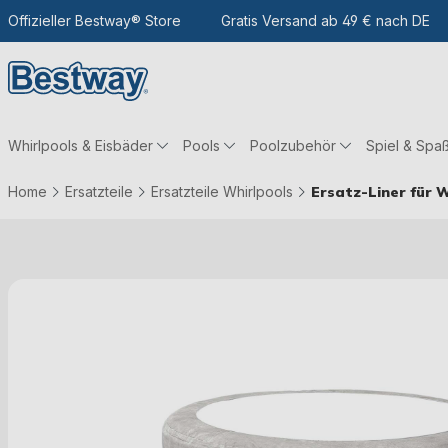
m Hauptinhalt
Zur Suche
Offizieller Bestway® Store
Zur Hauptnavigation
Gratis Versand ab 49 € nach DE
Whirlpools & Eisbäder
Pools
Poolzubehör
Spiel & Spa
Home
Ersatzteile
Ersatzteile Whirlpools
Ersatz-Liner für W
Bildergalerie überspringen