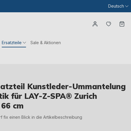
Deutsch
Du hast
Wa
Ersatzteile
Sale & Aktionen
atzteil Kunstleder-Ummantelung
ik für LAY-Z-SPA® Zurich
 66 cm
irf fix einen Blick in die Artikelbeschreibung