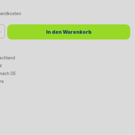
rsandkosten
chten Wert ein oder benutze die Schaltflächen um die Anzahl zu erhöhen od
In den Warenkorb
tschland
t
 nach DE
re