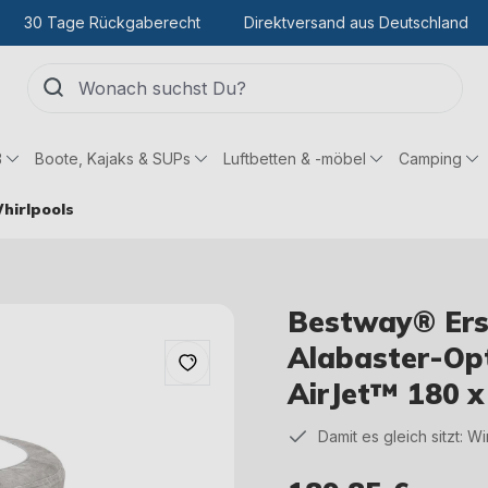
30 Tage Rückgaberecht
Direktversand aus Deutschland
ß
Boote, Kajaks & SUPs
Luftbetten & -möbel
Camping
hirlpools
Bestway® Ers
Alabaster-Opt
AirJet™ 180 x
Damit es gleich sitzt: W