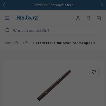
Zum Hauptinhalt
Offizieller Bestway® Store
Du hast
Wa
Ersatzteile
Ersatzteile Pools
Ersatzteile für Stahlrahmenpools
Home
Bildergalerie überspringen