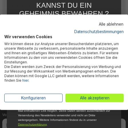
KANNST DU EIN
Herstellerinformation
GEHEIMNIS BEWAHREN ?
WIR NICHT !
Alle ablehnen
5 % RABATT
FÜR DICH
Datenschutzbestimmungen
Wir verwenden Cookies
Abonniere jetzt unseren kostenlosen
🎉 Jetzt den Newsletter
Wir können diese zur Analyse unserer Besucherdaten platzieren, um
Newsletter, verpasse keine Neuigkeiten und
unsere Webseite zu verbessern, personalisierte Inhalte anzuzeigen
Aktionen mehr und sichere Dir 5 %
und Ihnen ein großartiges Webseiten-Erlebnis zu bieten. Für weitere
abonnieren & 5% Rabatt
Willkommensrabatt auf nicht reduzierte Ware
Informationen zu den von uns verwendeten Cookies öffnen Sie die
bei Deiner ersten Bestellung !*
Einstellungen.
sichern!
Die Daten werden zum Zweck der Personalisierung von Werbung und
Email
zur Messung der Wirksamkeit von Werbekampagnen erhoben. Die
Daten können mit Google LLC geteilt werden, weitere Informationen
Dein Vorteil wartet schon auf Dich: Mit der Anmeldung
finden Sie
hier
.
Anmelden
zu unserem Newsletter erhältst Du sofort einen 5%-
Gutschein auf nicht reduzierte Ware für Deinen
*Mit der Anmeldung zum Newsletter stimmst du zu, regelmäßig per E-
Konfigurieren
Alle akzeptieren
nächsten Einkauf.
Mail über aktuelle Angebote, Aktionen und Produktneuheiten
informiert zu werden. Die Abmeldung ist jederzeit über den in jeder E-
Mail enthaltenen Link möglich. Deine Daten werden ausschließlich zur
Vorname
Nachname
Versendung des Newsletters verwendet und nicht an Dritte
weitergegeben. Weitere Informationen findest du in unserer
Datenschutzerklärung
.