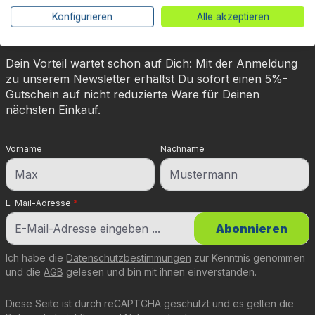
abonnieren & 5% Rabatt
Konfigurieren
Alle akzeptieren
sichern!
Dein Vorteil wartet schon auf Dich: Mit der Anmeldung
zu unserem Newsletter erhältst Du sofort einen 5%-
Gutschein auf nicht reduzierte Ware für Deinen
nächsten Einkauf.
Vorname
Nachname
E-Mail-Adresse
*
Abonnieren
Ich habe die
Datenschutzbestimmungen
zur Kenntnis genommen
und die
AGB
gelesen und bin mit ihnen einverstanden.
Diese Seite ist durch reCAPTCHA geschützt und es gelten die