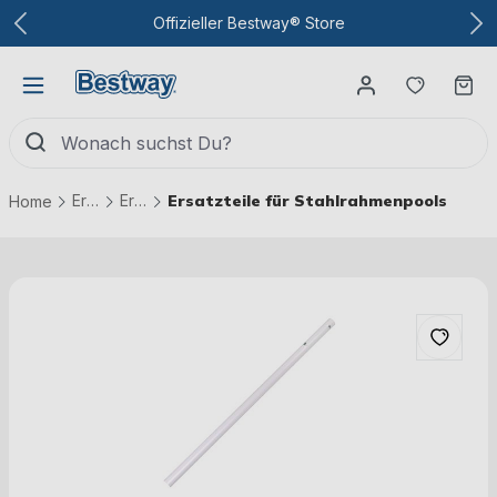
Zum Hauptinhalt
Offizieller Bestway® Store
Du hast
Wa
Ersatzteile
Ersatzteile Pools
Ersatzteile für Stahlrahmenpools
Home
Bildergalerie überspringen