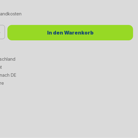
rsandkosten
chten Wert ein oder benutze die Schaltflächen um die Anzahl zu erhöhen od
In den Warenkorb
tschland
t
 nach DE
re