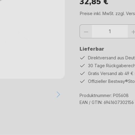
32,85 €
Regulärer Preis:
Preise inkl. MwSt. zzgl. Ve
Produkt Anzahl: Gib den gewüns
Lieferbar
Direktversand aus Deu
30 Tage Rückgaberech
Gratis Versand ab 49 €
Offizieller Bestway®Sto
Produktnummer:
P05608
EAN / GTIN:
6941607302156