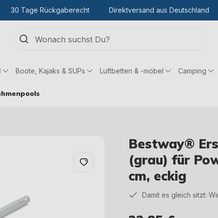
30 Tage Rückgaberecht
Direktversand aus Deutschland
ß
Boote, Kajaks & SUPs
Luftbetten & -möbel
Camping
rahmenpools
Bestway® Ersa
(grau) für Po
cm, eckig
Damit es gleich sitzt: W