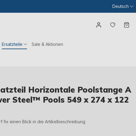
Deutsch
Du hast
Wa
Ersatzteile
Sale & Aktionen
tzteil Horizontale Poolstange A
wer Steel™ Pools 549 x 274 x 122
irf fix einen Blick in die Artikelbeschreibung