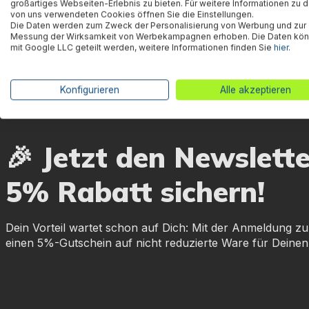
Herstellerinformation
großartiges Webseiten-Erlebnis zu bieten. Für weitere Informationen zu 
von uns verwendeten Cookies öffnen Sie die Einstellungen.
Die Daten werden zum Zweck der Personalisierung von Werbung und zur
Messung der Wirksamkeit von Werbekampagnen erhoben. Die Daten kö
mit Google LLC geteilt werden, weitere Informationen finden Sie
hier
.
Konfigurieren
Alle akzeptieren
🎉 Jetzt den Newslett
5% Rabatt sichern!
Dein Vorteil wartet schon auf Dich: Mit der Anmeldung zu
einen 5%-Gutschein auf nicht reduzierte Ware für Deinen