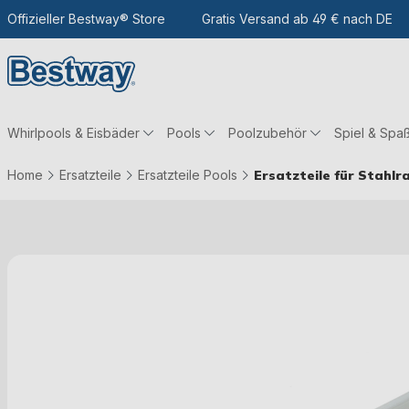
m Hauptinhalt
Zur Suche
Offizieller Bestway® Store
Zur Hauptnavigation
Gratis Versand ab 49 € nach DE
Whirlpools & Eisbäder
Pools
Poolzubehör
Spiel & Spa
Home
Ersatzteile
Ersatzteile Pools
Ersatzteile für Stahl
Bildergalerie überspringen