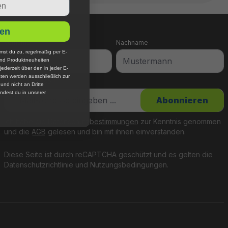
en
Vorname
Nachname
mst du zu, regelmäßig per E-
und Produktneuheiten
jederzeit über den in jeder E-
ten werden ausschließlich zur
E-Mail-Adresse
*
nd nicht an Dritte
ndest du in unserer
Abonnieren
Ich habe die
Datenschutzbestimmungen
zur Kenntnis genommen
und die
AGB
gelesen und bin mit ihnen einverstanden.
Diese Seite ist durch reCAPTCHA geschützt und es gelten die
Datenschutzrichtlinie
und
Nutzungsbedingungen
.