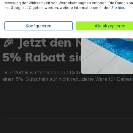
Messung der Wirksamkeit von Werbekampagnen erhoben. Die Daten kö
mit Google LLC geteilt werden, weitere Informationen finden Sie
hier
.
Konfigurieren
Alle akzeptieren
🎉 Jetzt den Newslett
5% Rabatt sichern!
Dein Vorteil wartet schon auf Dich: Mit der Anmeldung zu
einen 5%-Gutschein auf nicht reduzierte Ware für Deinen