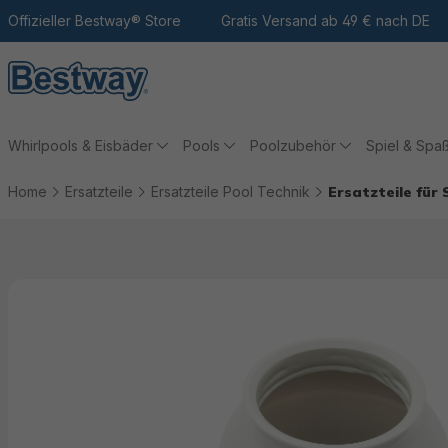
m Hauptinhalt
Zur Suche
Offizieller Bestway® Store
Zur Hauptnavigation
Gratis Versand ab 49 € nach DE
Whirlpools & Eisbäder
Pools
Poolzubehör
Spiel & Spa
Home
Ersatzteile
Ersatzteile Pool Technik
Ersatzteile für 
Bildergalerie überspringen