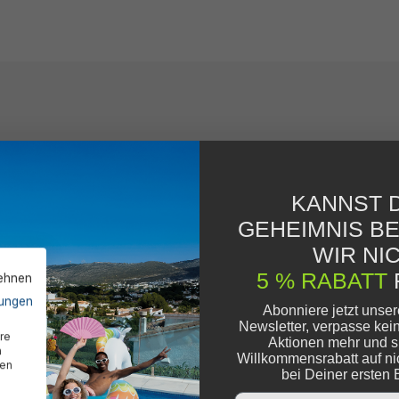
KANNST D
GEHEIMNIS B
WIR NIC
5 % RABATT
lehnen
ungen
Abonniere jetzt unse
Newsletter, verpasse kei
re
Aktionen mehr und s
n
Willkommensrabatt auf ni
den
bei Deiner ersten 
Email