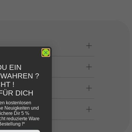
U EIN
EWAHREN ?
HT !
FÜR DICH
ren kostenlosen
ne Neuigkeiten und
ichere Dir 5 %
cht reduzierte Ware
Bestellung !*