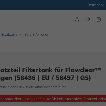
Deutsch
Du hast
Wa
Ersatzteile
Sale & Aktionen
tzteil Filtertank für Flowclear™
agen (58486 | EU / 58497 | GS)
irf fix einen Blick in die Artikelbeschreibung
ehr produziert. Leider können wir Dir kein alternatives Ersatzteil anbi