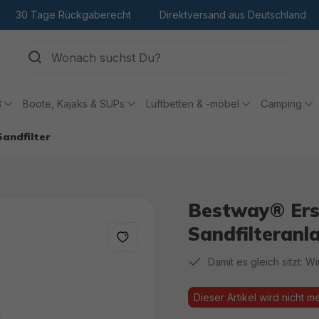
30 Tage Rückgaberecht
Direktversand aus Deutschland
ß
Boote, Kajaks & SUPs
Luftbetten & -möbel
Camping
Sandfilter
Bestway® Ersa
Sandfilteranl
Damit es gleich sitzt: W
Dieser Artikel wird nicht m