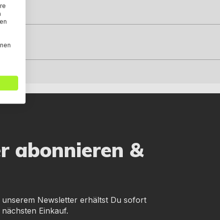
re
n
den
nnen
er abonnieren &
 unserem Newsletter erhältst Du sofort
 nächsten Einkauf.