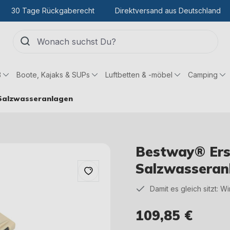
30 Tage Rückgaberecht
Direktversand aus Deutschland
ß
Boote, Kajaks & SUPs
Luftbetten & -möbel
Camping
 Salzwasseranlagen
Bestway® Ersa
Salzwasseran
Damit es gleich sitzt: W
109,85 €
Regulärer Preis: