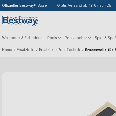
m Hauptinhalt
Zur Suche
Offizieller Bestway® Store
Zur Hauptnavigation
Gratis Versand ab 49 € nach DE
Whirlpools & Eisbäder
Pools
Poolzubehör
Spiel & Spa
Home
Ersatzteile
Ersatzteile Pool Technik
Ersatzteile für
Bildergalerie überspringen