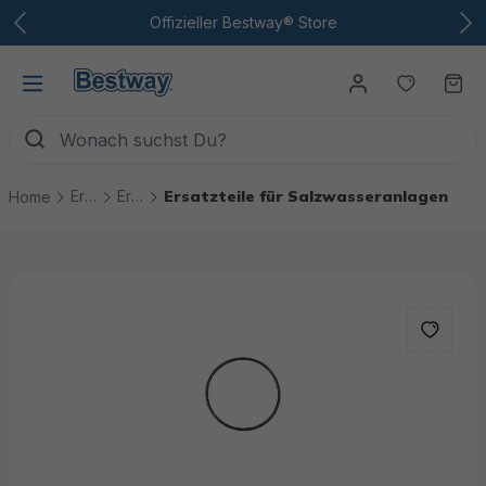
Zum Hauptinhalt
Offizieller Bestway® Store
Du hast
Wa
Ersatzteile
Ersatzteile Pool Technik
Ersatzteile für Salzwasseranlagen
Home
Bildergalerie überspringen