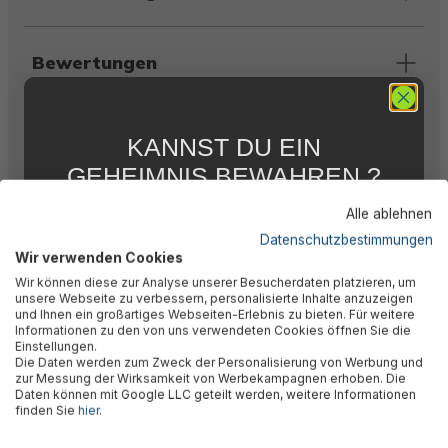
Bewertungen
Technische Daten
KANNST DU EIN
GEHEIMNIS BEWAHREN ?
WIR NICHT !
Warnhinweise
Alle ablehnen
5 % RABATT
FÜR DICH
Datenschutzbestimmungen
Wir verwenden Cookies
Abonniere jetzt unseren kostenlosen
Herstellerinformation
Wir können diese zur Analyse unserer Besucherdaten platzieren, um
Newsletter, verpasse keine Neuigkeiten und
unsere Webseite zu verbessern, personalisierte Inhalte anzuzeigen
Aktionen mehr und sichere Dir 5 %
und Ihnen ein großartiges Webseiten-Erlebnis zu bieten. Für weitere
Willkommensrabatt auf nicht reduzierte Ware
Informationen zu den von uns verwendeten Cookies öffnen Sie die
bei Deiner ersten Bestellung !*
Einstellungen.
Die Daten werden zum Zweck der Personalisierung von Werbung und
Email
zur Messung der Wirksamkeit von Werbekampagnen erhoben. Die
Daten können mit Google LLC geteilt werden, weitere Informationen
finden Sie
hier
.
🎉 Jetzt den Newsletter
Anmelden