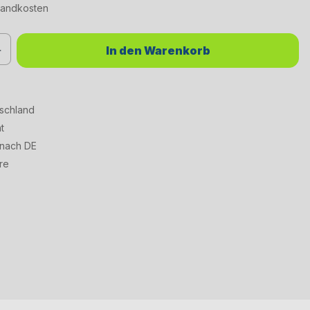
rsandkosten
chten Wert ein oder benutze die Schaltflächen um die Anzahl zu erhöhen od
In den Warenkorb
tschland
t
 nach DE
re