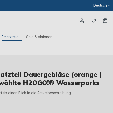
Deutsch
Du hast
Wa
Ersatzteile
Sale & Aktionen
tzteil Dauergebläse (orange |
ewählte H2OGO!® Wasserparks
irf fix einen Blick in die Artikelbeschreibung