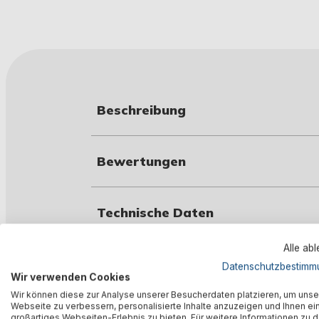
Beschreibung
Bewertungen
Technische Daten
Alle ab
Warnhinweise
Datenschutzbestimm
Wir verwenden Cookies
Wir können diese zur Analyse unserer Besucherdaten platzieren, um unse
Webseite zu verbessern, personalisierte Inhalte anzuzeigen und Ihnen ei
Herstellerinformation
großartiges Webseiten-Erlebnis zu bieten. Für weitere Informationen zu 