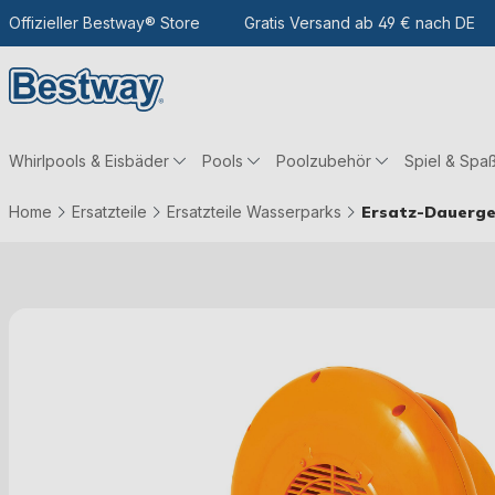
m Hauptinhalt
Zur Suche
Offizieller Bestway® Store
Zur Hauptnavigation
Gratis Versand ab 49 € nach DE
Whirlpools & Eisbäder
Pools
Poolzubehör
Spiel & Spa
Home
Ersatzteile
Ersatzteile Wasserparks
Ersatz-Dauerge
Bildergalerie überspringen