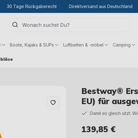
30 Tage Rückgaberecht
Direktversand aus Deutschland
ß
Boote, Kajaks & SUPs
Luftbetten & -möbel
Camping
bläse
Bestway® Ersa
EU) für ausg
Damit es gleich sitzt: W
139,85 €
Regulärer Preis: