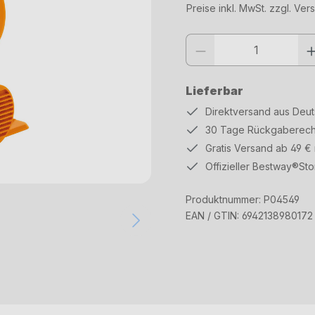
Preise inkl. MwSt. zzgl. Ve
Produkt Anzahl: Gib den gewüns
Lieferbar
Direktversand aus Deu
30 Tage Rückgaberech
Gratis Versand ab 49 €
Offizieller Bestway®Sto
Produktnummer:
P04549
EAN / GTIN:
6942138980172