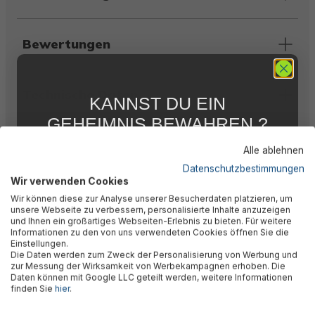
Bewertungen
Technische Daten
KANNST DU EIN
GEHEIMNIS BEWAHREN ?
WIR NICHT !
Warnhinweise
Alle ablehnen
5 % RABATT
FÜR DICH
Datenschutzbestimmungen
Wir verwenden Cookies
Abonniere jetzt unseren kostenlosen
Herstellerinformation
Wir können diese zur Analyse unserer Besucherdaten platzieren, um
Newsletter, verpasse keine Neuigkeiten und
unsere Webseite zu verbessern, personalisierte Inhalte anzuzeigen
Aktionen mehr und sichere Dir 5 %
und Ihnen ein großartiges Webseiten-Erlebnis zu bieten. Für weitere
Willkommensrabatt auf nicht reduzierte Ware
Informationen zu den von uns verwendeten Cookies öffnen Sie die
bei Deiner ersten Bestellung !*
Einstellungen.
Die Daten werden zum Zweck der Personalisierung von Werbung und
Email
zur Messung der Wirksamkeit von Werbekampagnen erhoben. Die
Daten können mit Google LLC geteilt werden, weitere Informationen
finden Sie
hier
.
🎉 Jetzt den Newsletter
Anmelden