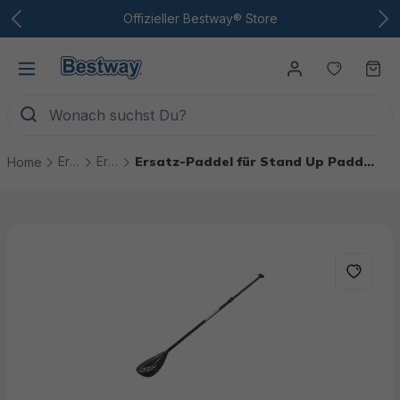
Zum Hauptinhalt
Offizieller Bestway® Store
Du hast
Wa
Ersatzteile
Ersatzteile Stand Up Paddle Boards
Ersatz-Paddel für Stand Up Paddle Boards
Home
Bildergalerie überspringen