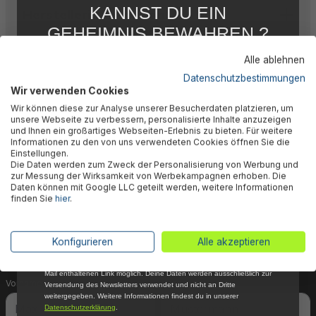
KANNST DU EIN
Herstellerinformation
GEHEIMNIS BEWAHREN ?
WIR NICHT !
Alle ablehnen
5 % RABATT
FÜR DICH
Datenschutzbestimmungen
Wir verwenden Cookies
Abonniere jetzt unseren kostenlosen
🎉 Jetzt den Newsletter
Wir können diese zur Analyse unserer Besucherdaten platzieren, um
Newsletter, verpasse keine Neuigkeiten und
unsere Webseite zu verbessern, personalisierte Inhalte anzuzeigen
Aktionen mehr und sichere Dir 5 %
und Ihnen ein großartiges Webseiten-Erlebnis zu bieten. Für weitere
abonnieren & 5% Rabatt
Willkommensrabatt auf nicht reduzierte Ware
Informationen zu den von uns verwendeten Cookies öffnen Sie die
bei Deiner ersten Bestellung !*
Einstellungen.
sichern!
Die Daten werden zum Zweck der Personalisierung von Werbung und
Email
zur Messung der Wirksamkeit von Werbekampagnen erhoben. Die
Daten können mit Google LLC geteilt werden, weitere Informationen
Dein Vorteil wartet schon auf Dich: Mit der Anmeldung
finden Sie
hier
.
Anmelden
zu unserem Newsletter erhältst Du sofort einen 5%-
Gutschein auf nicht reduzierte Ware für Deinen
*Mit der Anmeldung zum Newsletter stimmst du zu, regelmäßig per E-
Konfigurieren
Alle akzeptieren
nächsten Einkauf.
Mail über aktuelle Angebote, Aktionen und Produktneuheiten
informiert zu werden. Die Abmeldung ist jederzeit über den in jeder E-
Mail enthaltenen Link möglich. Deine Daten werden ausschließlich zur
Vorname
Nachname
Versendung des Newsletters verwendet und nicht an Dritte
weitergegeben. Weitere Informationen findest du in unserer
Datenschutzerklärung
.