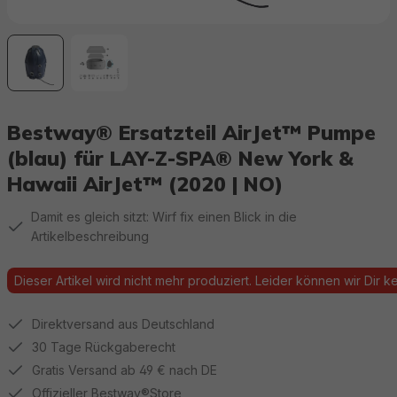
Bestway® Ersatzteil AirJet™ Pumpe
(blau) für LAY-Z-SPA® New York &
Hawaii AirJet™ (2020 | NO)
Damit es gleich sitzt: Wirf fix einen Blick in die
Artikelbeschreibung
Dieser Artikel wird nicht mehr produziert. Leider können wir Dir kei
Direktversand aus Deutschland
30 Tage Rückgaberecht
Gratis Versand ab 49 € nach DE
Offizieller Bestway®Store