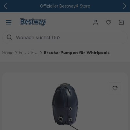
Zum Hauptinhalt
Offizieller Bestway® Store
Du hast
Wa
Ersatzteile
Ersatzteile Whirlpools
Ersatz-Pumpen für Whirlpools
Home
Bildergalerie überspringen