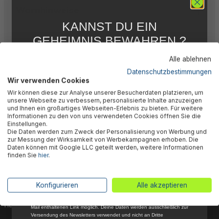
Warnhinweise
KANNST DU EIN
GEHEIMNIS BEWAHREN ?
Herstellerinformation
WIR NICHT !
Alle ablehnen
5 % RABATT
FÜR DICH
Datenschutzbestimmungen
Wir verwenden Cookies
Abonniere jetzt unseren kostenlosen
Wir können diese zur Analyse unserer Besucherdaten platzieren, um
Newsletter, verpasse keine Neuigkeiten und
unsere Webseite zu verbessern, personalisierte Inhalte anzuzeigen
Aktionen mehr und sichere Dir 5 %
und Ihnen ein großartiges Webseiten-Erlebnis zu bieten. Für weitere
🎉 Jetzt den Newsletter
Willkommensrabatt auf nicht reduzierte Ware
Informationen zu den von uns verwendeten Cookies öffnen Sie die
bei Deiner ersten Bestellung !*
Einstellungen.
abonnieren & 5% Rabatt
Die Daten werden zum Zweck der Personalisierung von Werbung und
Email
zur Messung der Wirksamkeit von Werbekampagnen erhoben. Die
sichern!
Daten können mit Google LLC geteilt werden, weitere Informationen
finden Sie
hier
.
Anmelden
Dein Vorteil wartet schon auf Dich: Mit der Anmeldung
zu unserem Newsletter erhältst Du sofort einen 5%-
*Mit der Anmeldung zum Newsletter stimmst du zu, regelmäßig per E-
Konfigurieren
Alle akzeptieren
Mail über aktuelle Angebote, Aktionen und Produktneuheiten
Gutschein auf nicht reduzierte Ware für Deinen
informiert zu werden. Die Abmeldung ist jederzeit über den in jeder E-
nächsten Einkauf.
Mail enthaltenen Link möglich. Deine Daten werden ausschließlich zur
Versendung des Newsletters verwendet und nicht an Dritte