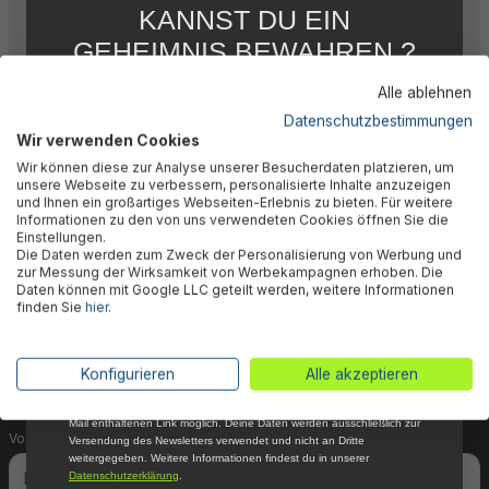
KANNST DU EIN
Herstellerinformation
GEHEIMNIS BEWAHREN ?
WIR NICHT !
Alle ablehnen
5 % RABATT
FÜR DICH
Datenschutzbestimmungen
Wir verwenden Cookies
Abonniere jetzt unseren kostenlosen
🎉 Jetzt den Newsletter
Wir können diese zur Analyse unserer Besucherdaten platzieren, um
Newsletter, verpasse keine Neuigkeiten und
unsere Webseite zu verbessern, personalisierte Inhalte anzuzeigen
Aktionen mehr und sichere Dir 5 %
und Ihnen ein großartiges Webseiten-Erlebnis zu bieten. Für weitere
abonnieren & 5% Rabatt
Willkommensrabatt auf nicht reduzierte Ware
Informationen zu den von uns verwendeten Cookies öffnen Sie die
bei Deiner ersten Bestellung !*
Einstellungen.
sichern!
Die Daten werden zum Zweck der Personalisierung von Werbung und
Email
zur Messung der Wirksamkeit von Werbekampagnen erhoben. Die
Daten können mit Google LLC geteilt werden, weitere Informationen
Dein Vorteil wartet schon auf Dich: Mit der Anmeldung
finden Sie
hier
.
Anmelden
zu unserem Newsletter erhältst Du sofort einen 5%-
Gutschein auf nicht reduzierte Ware für Deinen
*Mit der Anmeldung zum Newsletter stimmst du zu, regelmäßig per E-
Konfigurieren
Alle akzeptieren
nächsten Einkauf.
Mail über aktuelle Angebote, Aktionen und Produktneuheiten
informiert zu werden. Die Abmeldung ist jederzeit über den in jeder E-
Mail enthaltenen Link möglich. Deine Daten werden ausschließlich zur
Vorname
Nachname
Versendung des Newsletters verwendet und nicht an Dritte
weitergegeben. Weitere Informationen findest du in unserer
Datenschutzerklärung
.