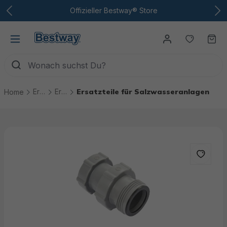
Zum Hauptinhalt
Offizieller Bestway® Store
Du hast
Wa
Ersatzteile
Ersatzteile Pool Technik
Ersatzteile für Salzwasseranlagen
Home
Bildergalerie überspringen