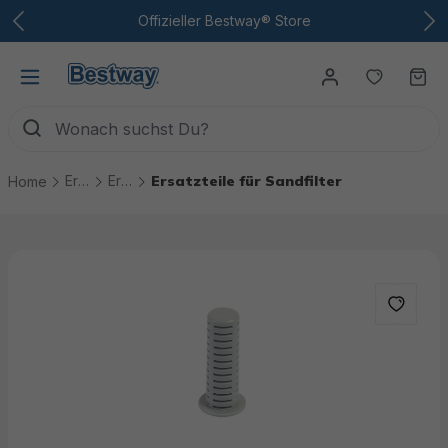
Zum Hauptinhalt
Offizieller Bestway® Store
Du hast
Wa
Ersatzteile
Ersatzteile Pool Technik
Ersatzteile für Sandfilter
Home
Bildergalerie überspringen