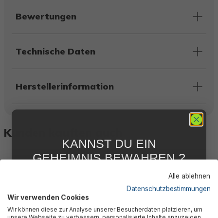
Bewertungen
Technische Daten
Herstellerinformation
Kunden kauften auch
KANNST DU EIN
GEHEIMNIS BEWAHREN ?
WIR NICHT !
Alle ablehnen
5 % RABATT
FÜR DICH
Datenschutzbestimmungen
Wir verwenden Cookies
Abonniere jetzt unseren kostenlosen
Wir können diese zur Analyse unserer Besucherdaten platzieren, um
Newsletter, verpasse keine Neuigkeiten und
unsere Webseite zu verbessern, personalisierte Inhalte anzuzeigen