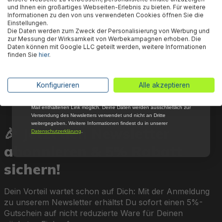
Aktionen mehr und sichere Dir 5 %
und Ihnen ein großartiges Webseiten-Erlebnis zu bieten. Für weitere
Willkommensrabatt auf nicht reduzierte Ware
Informationen zu den von uns verwendeten Cookies öffnen Sie die
bei Deiner ersten Bestellung !*
Einstellungen.
Bestway® Ersatzteil
Bestway® Ersatzteil-Set
Bestw
Die Daten werden zum Zweck der Personalisierung von Werbung und
Email
zur Messung der Wirksamkeit von Werbekampagnen erhoben. Die
Ablassventildichtung für
Ablassventilkappe mit
Ablas
Daten können mit Google LLC geteilt werden, weitere Informationen
Flowclear™ Sandfilteranlagen
Dichtung für ausgewählte
ausg
finden Sie
hier
.
(ausgen. 2.006/3.028 l/h)
Sandfilteranlagen
Sandf
Anmelden
(aus
2.006
4,85 €*
7,85 €*
4,8
*Mit der Anmeldung zum Newsletter stimmst du zu, regelmäßig per E-
Konfigurieren
Alle akzeptieren
Mail über aktuelle Angebote, Aktionen und Produktneuheiten
informiert zu werden. Die Abmeldung ist jederzeit über den in jeder E-
Mail enthaltenen Link möglich. Deine Daten werden ausschließlich zur
Versendung des Newsletters verwendet und nicht an Dritte
weitergegeben. Weitere Informationen findest du in unserer
🎉 Jetzt den Newsletter
Datenschutzerklärung
.
abonnieren & 5% Rabatt
sichern!
Dein Vorteil wartet schon auf Dich: Mit der Anmeldung
zu unserem Newsletter erhältst Du sofort einen 5%-
Gutschein auf nicht reduzierte Ware für Deinen