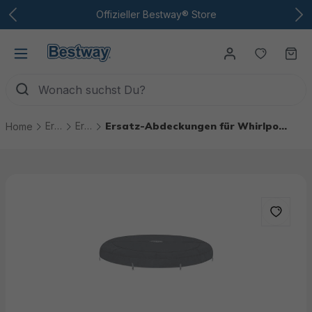
Zum Hauptinhalt
Offizieller Bestway® Store
Du hast
Wa
Ersatzteile
Ersatzteile Whirlpools
Ersatz-Abdeckungen für Whirlpools
Home
Bildergalerie überspringen