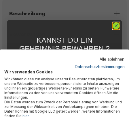
Beschreibung
Bewertungen
KANNST DU EIN
GEHEIMNIS BEWAHREN ?
Technische Daten
WIR NICHT !
Alle ablehnen
5 % RABATT
FÜR DICH
Datenschutzbestimmungen
Wir verwenden Cookies
Abonniere jetzt unseren kostenlosen
Herstellerinformation
Wir können diese zur Analyse unserer Besucherdaten platzieren, um
Newsletter, verpasse keine Neuigkeiten und
unsere Webseite zu verbessern, personalisierte Inhalte anzuzeigen
Aktionen mehr und sichere Dir 5 %
und Ihnen ein großartiges Webseiten-Erlebnis zu bieten. Für weitere
Willkommensrabatt auf nicht reduzierte Ware
Informationen zu den von uns verwendeten Cookies öffnen Sie die
bei Deiner ersten Bestellung !*
Einstellungen.
Die Daten werden zum Zweck der Personalisierung von Werbung und
Email
zur Messung der Wirksamkeit von Werbekampagnen erhoben. Die
Daten können mit Google LLC geteilt werden, weitere Informationen
🎉 Jetzt den Newsletter
finden Sie
hier
.
Anmelden
abonnieren & 5% Rabatt