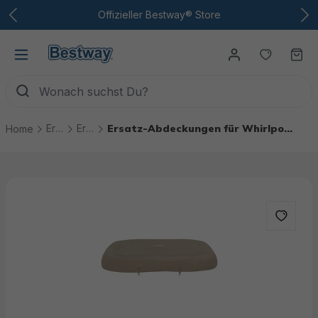
Zum Hauptinhalt
Offizieller Bestway® Store
Du hast
Wa
Ersatzteile
Ersatzteile Whirlpools
Ersatz-Abdeckungen für Whirlpools
Home
Bildergalerie überspringen