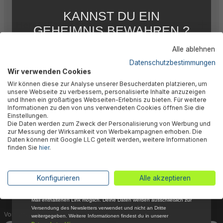
KANNST DU EIN
Herstellerinformation
GEHEIMNIS BEWAHREN ?
WIR NICHT !
Alle ablehnen
5 % RABATT
FÜR DICH
Datenschutzbestimmungen
Wir verwenden Cookies
Abonniere jetzt unseren kostenlosen
Wir können diese zur Analyse unserer Besucherdaten platzieren, um
Newsletter, verpasse keine Neuigkeiten und
🎉 Jetzt den Newsletter
unsere Webseite zu verbessern, personalisierte Inhalte anzuzeigen
Aktionen mehr und sichere Dir 5 %
und Ihnen ein großartiges Webseiten-Erlebnis zu bieten. Für weitere
Willkommensrabatt auf nicht reduzierte Ware
Informationen zu den von uns verwendeten Cookies öffnen Sie die
abonnieren & 5% Rabatt
bei Deiner ersten Bestellung !*
Einstellungen.
Die Daten werden zum Zweck der Personalisierung von Werbung und
Email
sichern!
zur Messung der Wirksamkeit von Werbekampagnen erhoben. Die
Daten können mit Google LLC geteilt werden, weitere Informationen
finden Sie
hier
.
Dein Vorteil wartet schon auf Dich: Mit der Anmeldung
Anmelden
zu unserem Newsletter erhältst Du sofort einen 5%-
Gutschein auf nicht reduzierte Ware für Deinen
*Mit der Anmeldung zum Newsletter stimmst du zu, regelmäßig per E-
Konfigurieren
Alle akzeptieren
Mail über aktuelle Angebote, Aktionen und Produktneuheiten
nächsten Einkauf.
informiert zu werden. Die Abmeldung ist jederzeit über den in jeder E-
Mail enthaltenen Link möglich. Deine Daten werden ausschließlich zur
Versendung des Newsletters verwendet und nicht an Dritte
Vorname
Nachname
weitergegeben. Weitere Informationen findest du in unserer