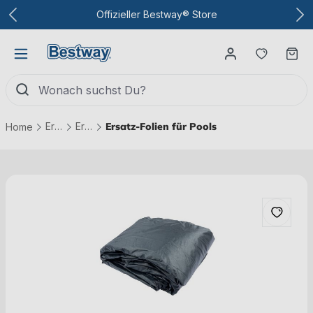
Zum Hauptinhalt
Offizieller Bestway® Store
Du hast
Wa
Ersatzteile
Ersatzteile Pools
Ersatz-Folien für Pools
Home
Bildergalerie überspringen