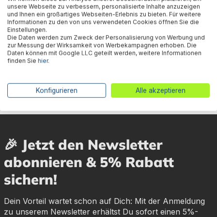
unsere Webseite zu verbessern, personalisierte Inhalte anzuzeigen
und Ihnen ein großartiges Webseiten-Erlebnis zu bieten. Für weitere
Informationen zu den von uns verwendeten Cookies öffnen Sie die
Einstellungen.
Die Daten werden zum Zweck der Personalisierung von Werbung und
Bestway® Ersatzteil Filtersieb
Bestway® Ersatzteil
Bestw
zur Messung der Wirksamkeit von Werbekampagnen erhoben. Die
Daten können mit Google LLC geteilt werden, weitere Informationen
für Skimatic™ 2-in-1
Horizontale Poolstange G
(dunk
finden Sie
hier
.
Einhängeskimmer/Filterpump
(grau) für Power Steel™ Pools
mm A
e
610 x 366 x 122 cm, oval
Konfigurieren
Alle akzeptieren
15,85 €*
21,85 €*
15,
🎉 Jetzt den Newsletter
abonnieren & 5% Rabatt
sichern!
Dein Vorteil wartet schon auf Dich: Mit der Anmeldung
zu unserem Newsletter erhältst Du sofort einen 5%-