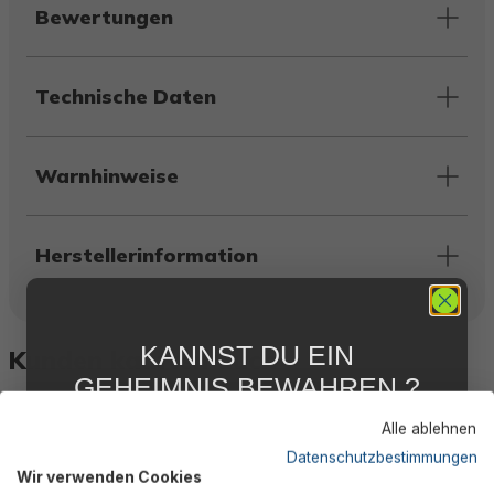
Bewertungen
Technische Daten
Warnhinweise
Herstellerinformation
KANNST DU EIN
Kunden kauften auch
GEHEIMNIS BEWAHREN ?
WIR NICHT !
Alle ablehnen
5 % RABATT
FÜR DICH
Datenschutzbestimmungen
Wir verwenden Cookies
Abonniere jetzt unseren kostenlosen