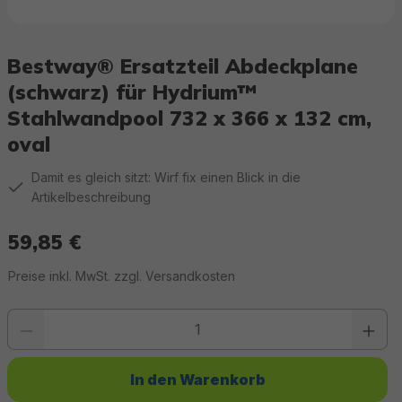
Bestway® Ersatzteil Abdeckplane
(schwarz) für Hydrium™
Stahlwandpool 732 x 366 x 132 cm,
oval
Damit es gleich sitzt: Wirf fix einen Blick in die
Artikelbeschreibung
59,85 €
Regulärer Preis:
Preise inkl. MwSt. zzgl. Versandkosten
Produkt Anzahl: Gib den gewünschten Wert ein oder benutze die Schaltfläc
In den Warenkorb