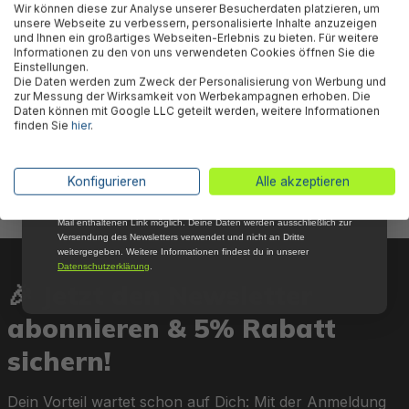
Wir können diese zur Analyse unserer Besucherdaten platzieren, um
Newsletter, verpasse keine Neuigkeiten und
unsere Webseite zu verbessern, personalisierte Inhalte anzuzeigen
Aktionen mehr und sichere Dir 5 %
und Ihnen ein großartiges Webseiten-Erlebnis zu bieten. Für weitere
Willkommensrabatt auf nicht reduzierte Ware
Informationen zu den von uns verwendeten Cookies öffnen Sie die
bei Deiner ersten Bestellung !*
Einstellungen.
Die Daten werden zum Zweck der Personalisierung von Werbung und
Email
zur Messung der Wirksamkeit von Werbekampagnen erhoben. Die
Bestway® Ersatzteil Oberer
Bestway® Ersatzteil Seitlicher
Daten können mit Google LLC geteilt werden, weitere Informationen
Verbindungsschutz (braun) für
oberer Verbindungsschutz
finden Sie
hier
.
Anmelden
Hydrium™ Stahlwandpools (ab
(braun) für Hydrium™
2023)
Stahlwandpool 730x360x130
cm
*Mit der Anmeldung zum Newsletter stimmst du zu, regelmäßig per E-
Konfigurieren
Alle akzeptieren
Mail über aktuelle Angebote, Aktionen und Produktneuheiten
14,85 €*
14,85 €*
informiert zu werden. Die Abmeldung ist jederzeit über den in jeder E-
Mail enthaltenen Link möglich. Deine Daten werden ausschließlich zur
Versendung des Newsletters verwendet und nicht an Dritte
weitergegeben. Weitere Informationen findest du in unserer
Datenschutzerklärung
.
🎉 Jetzt den Newsletter
abonnieren & 5% Rabatt
sichern!
Dein Vorteil wartet schon auf Dich: Mit der Anmeldung