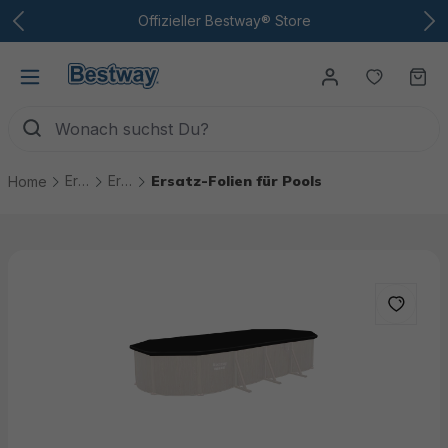
Zum Hauptinhalt
Offizieller Bestway® Store
Du hast
Wa
Ersatzteile
Ersatzteile Pools
Ersatz-Folien für Pools
Home
Bildergalerie überspringen