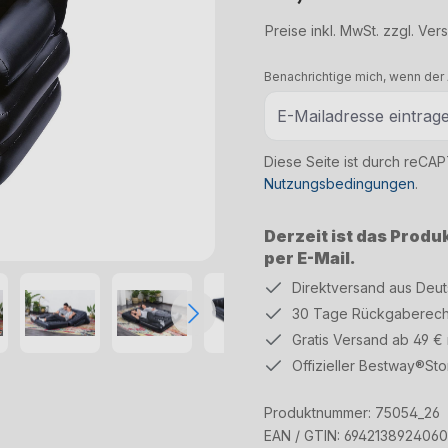
Regulärer Preis:
Preise inkl. MwSt. zzgl. Ve
Benachrichtige mich, wenn der A
Diese Seite ist durch reCA
Nutzungsbedingungen
.
Derzeit ist das Produ
per E-Mail.
Direktversand aus Deu
30 Tage Rückgaberech
Gratis Versand ab 49 €
Offizieller Bestway®Sto
Produktnummer:
75054_26
EAN / GTIN:
6942138924060