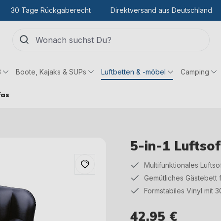
30 Tage Rückgaberecht
Direktversand aus Deutschland
ß
Boote, Kajaks & SUPs
Luftbetten & -möbel
Camping
fas
5-in-1 Luftso
Multifunktionales Luftso
Gemütliches Gästebett
Formstabiles Vinyl mit
42,95 €