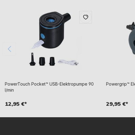
PowerTouch Pocket™ USB-Elektropumpe 90
Powergrip™ El
l/min
12,95 €*
29,95 €*