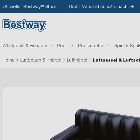
m Hauptinhalt
Zur Suche
Offizieller Bestway® Store
Zur Hauptnavigation
Gratis Versand ab 49 € nach DE
Whirlpools & Eisbäder
Pools
Poolzubehör
Spiel & Spa
Home
Luftbetten & -möbel
Luftmöbel
Luftsessel & Luftso
Bildergalerie überspringen