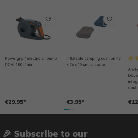
Powergrip™ electric air pump
Inflatable camping cushion 42
(12 V) 680 l/min
x 26 x 10 cm, assorted
Aver
Alwa
Doubl
inte
doubl
cm
€29.95*
€3.95*
€12
🎉 Subscribe to our