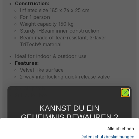
Construction:
Inflated size 185 x 76 x 25 cm
For 1 person
Weight capacity 150 kg
Sturdy I-Beam inner construction
Beam made of tear-resistant, 3-layer
TriTech® material
Ideal for indoor & outdoor use
Features:
Velvet-like surface
2-way interlocking quick release valve
Repair patch
Full color box
KANNST DU EIN
GEHEIMNIS BEWAHREN ?
Description
WIR NICHT !
Alle ablehnen
5 % RABATT
FÜR DICH
Datenschutzbestimmungen