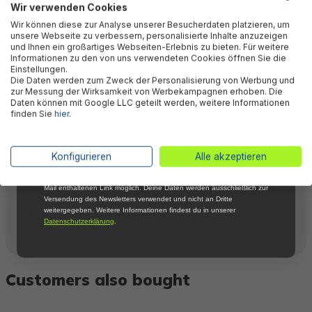
Wir verwenden Cookies
Valuations
Abonniere jetzt unseren kostenlosen
Wir können diese zur Analyse unserer Besucherdaten platzieren, um
Newsletter, verpasse keine Neuigkeiten und
unsere Webseite zu verbessern, personalisierte Inhalte anzuzeigen
Aktionen mehr und sichere Dir 5 %
und Ihnen ein großartiges Webseiten-Erlebnis zu bieten. Für weitere
Willkommensrabatt auf nicht reduzierte Ware
Informationen zu den von uns verwendeten Cookies öffnen Sie die
Technical data
bei Deiner ersten Bestellung !*
Einstellungen.
Die Daten werden zum Zweck der Personalisierung von Werbung und
Email
zur Messung der Wirksamkeit von Werbekampagnen erhoben. Die
Daten können mit Google LLC geteilt werden, weitere Informationen
Downloads
finden Sie
hier
.
Anmelden
*Mit der Anmeldung zum Newsletter stimmst du zu, regelmäßig per E-
Konfigurieren
Alle akzeptieren
Warnings
Mail über aktuelle Angebote, Aktionen und Produktneuheiten
informiert zu werden. Die Abmeldung ist jederzeit über den in jeder E-
Mail enthaltenen Link möglich. Deine Daten werden ausschließlich zur
Versendung des Newsletters verwendet und nicht an Dritte
Manufacturer information
weitergegeben. Weitere Informationen findest du in unserer
Datenschutzerklärung
.
Customers also bought