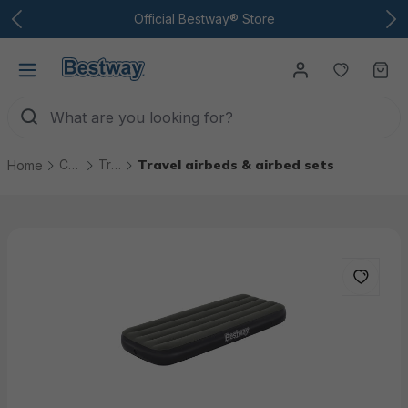
To the main content
Official Bestway® Store
You have
Ca
Camping
Travel airbeds & sleeping mats
Travel airbeds & airbed sets
Home
Skip picture gallery