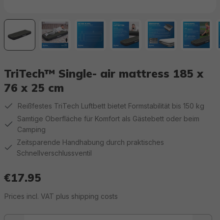
TriTech™ Single- air mattress 185 x
76 x 25 cm
Reißfestes TriTech Luftbett bietet Formstabilität bis 150 kg
Samtige Oberfläche für Komfort als Gästebett oder beim
Camping
Zeitsparende Handhabung durch praktisches
Schnellverschlussventil
€17.95
Regular price:
Prices incl. VAT plus shipping costs
Product quantity: Enter the desired value or use the buttons to increase or 