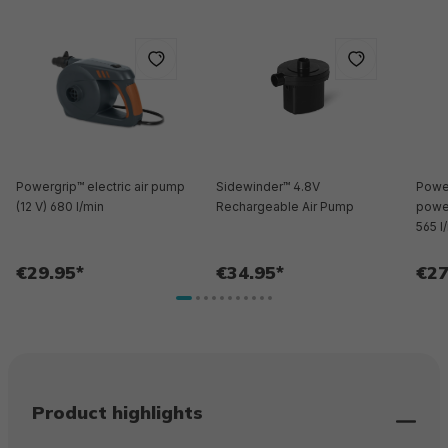
Powergrip™ electric air pump
Sidewinder™ 4.8V
Powe
(12 V) 680 l/min
Rechargeable Air Pump
power
565 l
€29.95*
€34.95*
€27
Product highlights