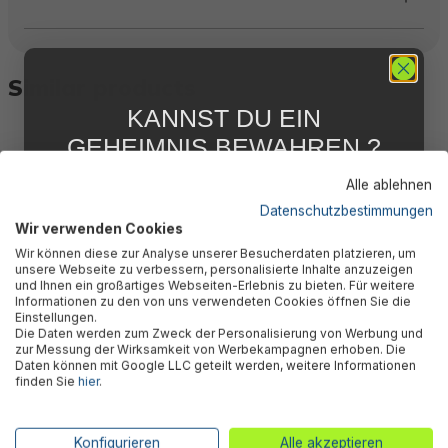
Similar products
KANNST DU EIN
GEHEIMNIS BEWAHREN ?
WIR NICHT !
Alle ablehnen
5 % RABATT
FÜR DICH
Datenschutzbestimmungen
Wir verwenden Cookies
Abonniere jetzt unseren kostenlosen
Wir können diese zur Analyse unserer Besucherdaten platzieren, um
Newsletter, verpasse keine Neuigkeiten und
unsere Webseite zu verbessern, personalisierte Inhalte anzuzeigen
Aktionen mehr und sichere Dir 5 %
und Ihnen ein großartiges Webseiten-Erlebnis zu bieten. Für weitere
Willkommensrabatt auf nicht reduzierte Ware
Informationen zu den von uns verwendeten Cookies öffnen Sie die
bei Deiner ersten Bestellung !*
Einstellungen.
Air Hammer™ manual hand
Air Step™ foot pump 800 ml
Best
Die Daten werden zum Zweck der Personalisierung von Werbung und
Email
pump 850 ml
strok
zur Messung der Wirksamkeit von Werbekampagnen erhoben. Die
Daten können mit Google LLC geteilt werden, weitere Informationen
finden Sie
hier
.
€5.95*
€8.95*
€14
Anmelden
Customers also bought
*Mit der Anmeldung zum Newsletter stimmst du zu, regelmäßig per E-
Konfigurieren
Alle akzeptieren