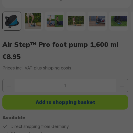
Air Step™ Pro foot pump 1,600 ml
€8.95
Regular price:
Prices incl. VAT plus shipping costs
Product quantity: Enter the desired value or use the buttons to increase or 
Add to shopping basket
Available
Direct shipping from Germany