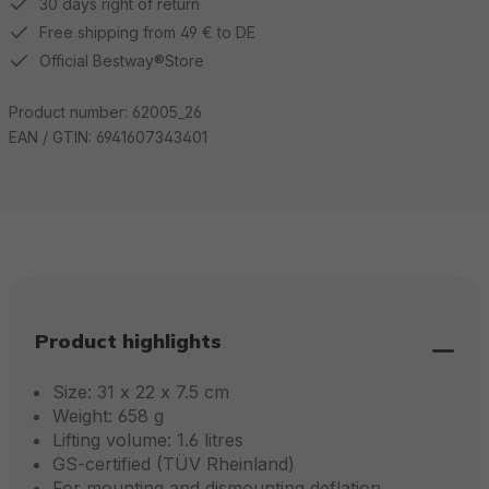
30 days right of return
Free shipping from 49 € to DE
Official Bestway®Store
Product number:
62005_26
EAN / GTIN:
6941607343401
Product highlights
Size: 31 x 22 x 7.5 cm
Weight: 658 g
Lifting volume: 1.6 litres
GS-certified (TÜV Rheinland)
For mounting and dismounting deflation