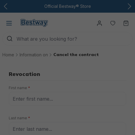
To the main content
Official Bestway® Store
You have
Ca
Cancel the contract
Home
Information on
Revocation
First name
*
Last name
*