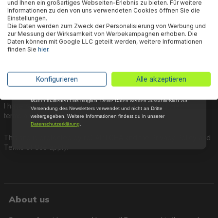
next purchase.
und Ihnen ein großartiges Webseiten-Erlebnis zu bieten. Für weitere
Willkommensrabatt auf nicht reduzierte Ware
Informationen zu den von uns verwendeten Cookies öffnen Sie die
bei Deiner ersten Bestellung !*
Einstellungen.
Die Daten werden zum Zweck der Personalisierung von Werbung und
Email
First name
Surname
zur Messung der Wirksamkeit von Werbekampagnen erhoben. Die
Daten können mit Google LLC geteilt werden, weitere Informationen
finden Sie
hier
.
Anmelden
E-mail address
*
*Mit der Anmeldung zum Newsletter stimmst du zu, regelmäßig per E-
Konfigurieren
Alle akzeptieren
Subscribe
Mail über aktuelle Angebote, Aktionen und Produktneuheiten
informiert zu werden. Die Abmeldung ist jederzeit über den in jeder E-
Mail enthaltenen Link möglich. Deine Daten werden ausschließlich zur
I have read and understood the
privacy policy
and the
Versendung des Newsletters verwendet und nicht an Dritte
terms and conditions
and agree to them.
weitergegeben. Weitere Informationen findest du in unserer
Datenschutzerklärung
.
This site is protected by reCAPTCHA and the
Privacy Policy
and
Terms of Use
apply.
About us