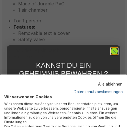
Made of durable PVC
1 air chamber
For 1 person
Features:
Removable textile cover
Safety valve
Includes repair patch
Full color box
KANNST DU EIN
GEHEIMNIS BEWAHREN ?
WIR NICHT !
Description
Alle ablehnen
5 % RABATT
FÜR DICH
Datenschutzbestimmungen
Wir verwenden Cookies
Abonniere jetzt unseren kostenlosen
Valuations
Wir können diese zur Analyse unserer Besucherdaten platzieren, um
Newsletter, verpasse keine Neuigkeiten und
unsere Webseite zu verbessern, personalisierte Inhalte anzuzeigen
Aktionen mehr und sichere Dir 5 %
und Ihnen ein großartiges Webseiten-Erlebnis zu bieten. Für weitere
Willkommensrabatt auf nicht reduzierte Ware
Informationen zu den von uns verwendeten Cookies öffnen Sie die
bei Deiner ersten Bestellung !*
Technical data
Einstellungen.
Die Daten werden zum Zweck der Personalisierung von Werbung und