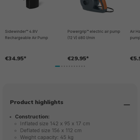
Sidewinder™ 4.8V
Powergrip™ electric air pump
Air 
Rechargeable Air Pump
(12 V) 680 l/min
pump
€34.95*
€29.95*
€5.
Product highlights
Construction:
Inflated size 142 x 95 x 17 cm
Deflated size 156 x 112 cm
Weight capacity: 45 kg