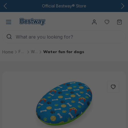
To the main content
Official Bestway® Store
You have
Ca
Fun & games
Water fun for dogs
Water fun for dogs
Home
Skip picture gallery