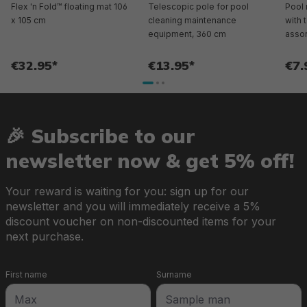
Flex 'n Fold™ floating mat 106
Telescopic pole for pool
Pool 
x 105 cm
cleaning maintenance
with 
equipment, 360 cm
asso
€32.95*
€13.95*
€7.
🎉 Subscribe to our
newsletter now & get 5% off!
Your reward is waiting for you: sign up for our
newsletter and you will immediately receive a 5%
discount voucher on non-discounted items for your
next purchase.
First name
Surname