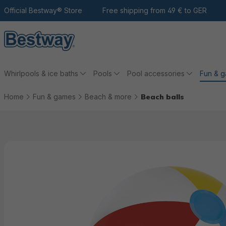
 the main content
Go to search
Official Bestway® Store
To the main navigation
Free shipping from 49 € to GER
Whirlpools & ice baths
Pools
Pool accessories
Fun & 
Home
Fun & games
Beach & more
Beach balls
Skip picture gallery