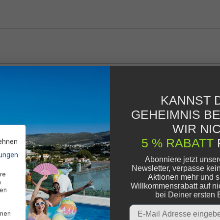
KANNST D
GEHEIMNIS B
WIR NIC
5 % RABATT
lehnen
ungen
Abonniere jetzt unse
Newsletter, verpasse kei
re
Aktionen mehr und s
n
Willkommensrabatt auf ni
den
bei Deiner ersten 
Email
nnen