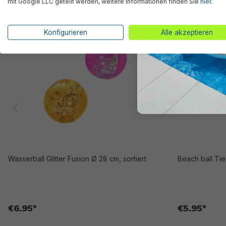
mit Google LLC geteilt werden, weitere Informationen finden Sie
hier
.
Konfigurieren
Alle akzeptieren
Wasserball Glitter Fusion Ø 28 cm, sortiert
Beach ball Ti
€6.95*
€5.95*