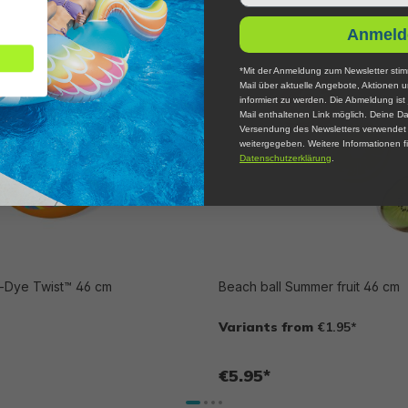
Anmeld
*Mit der Anmeldung zum Newsletter stim
Mail über aktuelle Angebote, Aktionen 
informiert zu werden. Die Abmeldung ist 
Mail enthaltenen Link möglich. Deine Da
Versendung des Newsletters verwendet u
weitergegeben. Weitere Informationen fi
Datenschutzerklärung
.
e-Dye Twist™ 46 cm
Beach ball Summer fruit 46 cm
Variants from
€1.95*
€5.95*