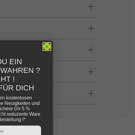
U EIN
EWAHREN ?
HT !
FÜR DICH
ren kostenlosen
ne Neuigkeiten und
ichere Dir 5 %
cht reduzierte Ware
Bestellung !*