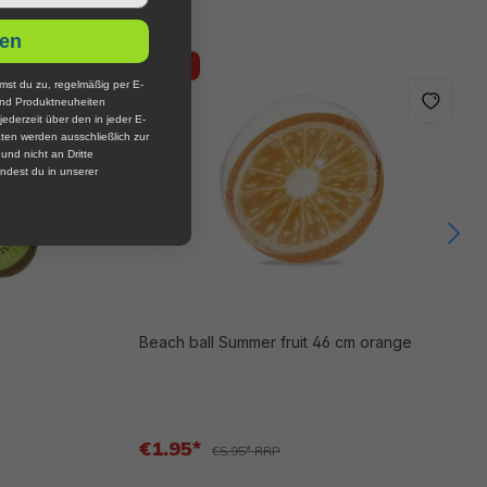
en
% Sale
mst du zu, regelmäßig per E-
und Produktneuheiten
jederzeit über den in jeder E-
ten werden ausschließlich zur
nd nicht an Dritte
ndest du in unserer
Beach ball Summer fruit 46 cm orange
€1.95*
€5.95* RRP