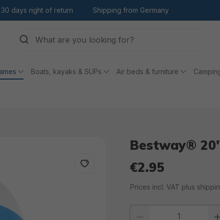
30 days right of return
Shipping from Germany
games
Boats, kayaks & SUPs
Air beds & furniture
Campin
Bestway® 20"
€2.95
Regular price:
Prices incl. VAT plus shippi
Product quantity: Enter the desi