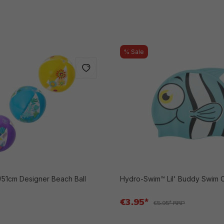
% Sale
51cm Designer Beach Ball
Hydro-Swim™ Lil' Buddy Swim 
€3.95*
€5.95* RRP