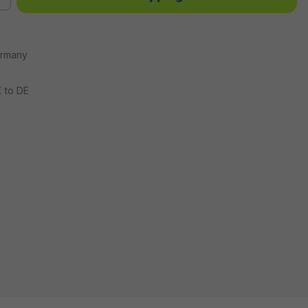
ermany
€ to DE