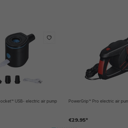
cket™ USB- electric air pump
PowerGrip™ Pro electric air pum
€29.95*