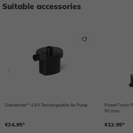
Suitable accessories
Sidewinder™ 4.8V Rechargeable Air Pump
PowerTouch Po
90 l/min
€34.95*
€12.95*