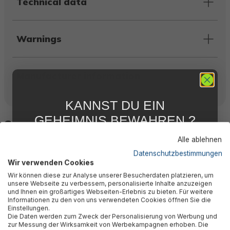
Technical data
Warnings
Manufacturer information
KANNST DU EIN
GEHEIMNIS BEWAHREN ?
Similar products
WIR NICHT !
Alle ablehnen
5 % RABATT
FÜR DICH
Datenschutzbestimmungen
Wir verwenden Cookies
Abonniere jetzt unseren kostenlosen
Wir können diese zur Analyse unserer Besucherdaten platzieren, um
Newsletter, verpasse keine Neuigkeiten und
unsere Webseite zu verbessern, personalisierte Inhalte anzuzeigen
Aktionen mehr und sichere Dir 5 %
und Ihnen ein großartiges Webseiten-Erlebnis zu bieten. Für weitere
Willkommensrabatt auf nicht reduzierte Ware
Informationen zu den von uns verwendeten Cookies öffnen Sie die
bei Deiner ersten Bestellung !*
Einstellungen.
Die Daten werden zum Zweck der Personalisierung von Werbung und
Email
zur Messung der Wirksamkeit von Werbekampagnen erhoben. Die