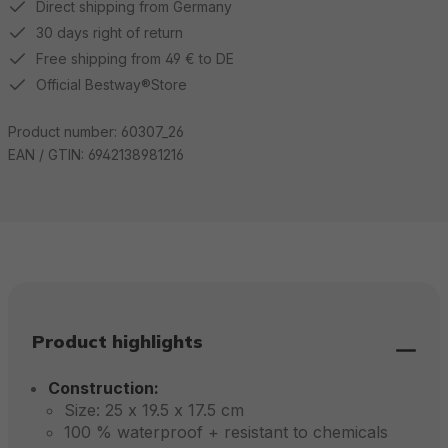
Direct shipping from Germany
30 days right of return
Free shipping from 49 € to DE
Official Bestway®Store
Product number:
60307_26
EAN / GTIN:
6942138981216
Product highlights
Construction:
Size: 25 x 19.5 x 17.5 cm
100 % waterproof + resistant to chemicals