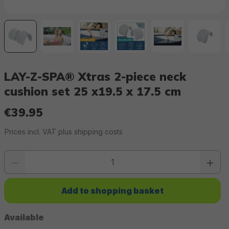
LAY-Z-SPA® Xtras 2-piece neck
cushion set 25 x19.5 x 17.5 cm
€39.95
Regular price:
Prices incl. VAT plus shipping costs
Product quantity: Enter the desired value or use the buttons to increase or 
Add to shopping basket
Available