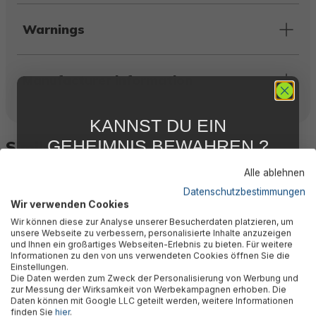
Warnings
Manufacturer information
KANNST DU EIN
GEHEIMNIS BEWAHREN ?
Similar products
WIR NICHT !
Alle ablehnen
5 % RABATT
FÜR DICH
Datenschutzbestimmungen
Wir verwenden Cookies
Abonniere jetzt unseren kostenlosen
Wir können diese zur Analyse unserer Besucherdaten platzieren, um
Newsletter, verpasse keine Neuigkeiten und
unsere Webseite zu verbessern, personalisierte Inhalte anzuzeigen
Aktionen mehr und sichere Dir 5 %
und Ihnen ein großartiges Webseiten-Erlebnis zu bieten. Für weitere
Willkommensrabatt auf nicht reduzierte Ware
Informationen zu den von uns verwendeten Cookies öffnen Sie die
bei Deiner ersten Bestellung !*
Einstellungen.
Die Daten werden zum Zweck der Personalisierung von Werbung und
Email
zur Messung der Wirksamkeit von Werbekampagnen erhoben. Die
Daten können mit Google LLC geteilt werden, weitere Informationen
finden Sie
hier
.
LAY-Z-SPA® Xtras cleaning