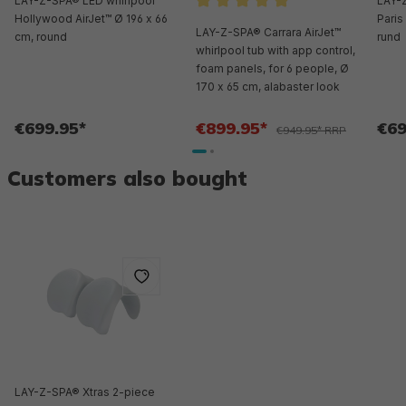
LAY-Z-SPA® LED whirlpool
LAY-
Hollywood AirJet™ Ø 196 x 66
Average rating of 5 out of 5 st
Paris
LAY-Z-SPA® Carrara AirJet™
cm, round
rund
whirlpool tub with app control,
foam panels, for 6 people, Ø
170 x 65 cm, alabaster look
€699.95*
€899.95*
€69
€949.95* RRP
Customers also bought
LAY-Z-SPA® Xtras 2-piece