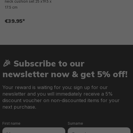
neck cushion set 25 x19.5 x
17.5 cm
€39.95*
🎉 Subscribe to our
newsletter now & get 5% off!
Your reward is waiting for you: sign up for our
newsletter and you will immediately receive a 5%
discount voucher on non-discounted items for your
next purchase.
First name
Surname