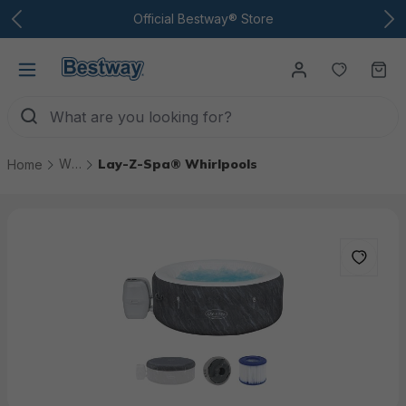
To the main content
Official Bestway® Store
You have
Ca
Whirlpools & ice baths
Lay-Z-Spa® Whirlpools
Home
Skip picture gallery