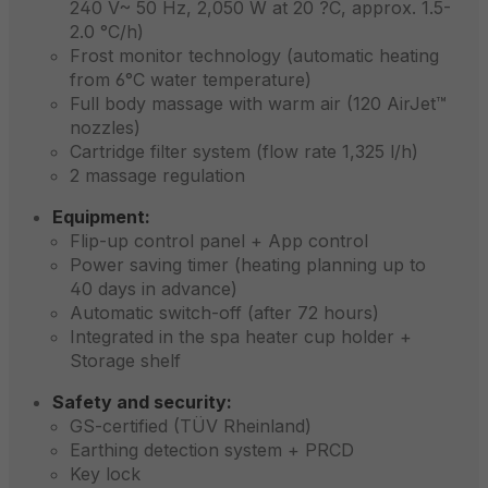
240 V~ 50 Hz, 2,050 W at 20 ?C, approx. 1.5-
2.0 °C/h)
Frost monitor technology (automatic heating
from 6°C water temperature)
Full body massage with warm air (120 AirJet™
nozzles)
Cartridge filter system (flow rate 1,325 l/h)
2 massage regulation
Equipment:
Flip-up control panel + App control
Power saving timer (heating planning up to
40 days in advance)
Automatic switch-off (after 72 hours)
Integrated in the spa heater cup holder +
Storage shelf
Safety and security:
GS-certified (TÜV Rheinland)
Earthing detection system + PRCD
Key lock