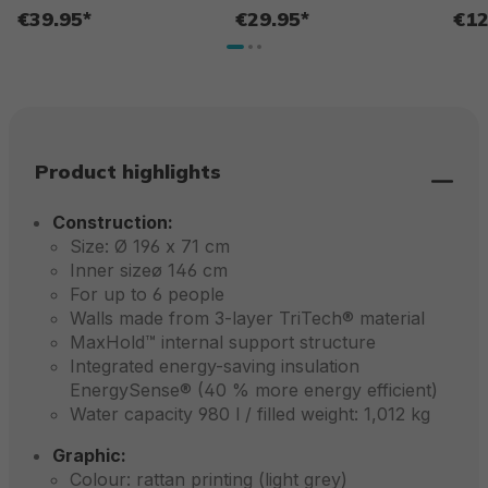
€39.95*
€29.95*
€12
Product highlights
Construction:
Size: Ø 196 x 71 cm
Inner sizeø 146 cm
For up to 6 people
Walls made from 3-layer TriTech® material
MaxHold™ internal support structure
Integrated energy-saving insulation
EnergySense® (40 % more energy efficient)
Water capacity 980 l / filled weight: 1,012 kg
Graphic:
Colour: rattan printing (light grey)