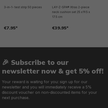
3-in-1- test strip 50 pieces
LAY-Z-SPA® Xtras 2-piece
neck cushion set 25 x19.5 x
17.5 cm
€7.95*
€39.95*
🎉 Subscribe to our
newsletter now & get 5% off!
Your reward is waiting for you: sign up for our
newsletter and you will immediately receive a 5%
discount voucher on non-discounted items for your
next purchase.