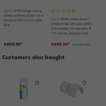
LAY-Z-SPA® Energy-saving
whirlpool Miami AirJet™ for 4
Average rating of 5 out of 5 st
LAY-Z-SPA® Carrara AirJet™
people Ø 180 x 66 cm, dark
whirlpool tub with app control,
blue
foam panels, for 6 people, Ø
170 x 65 cm, alabaster look
€659.95*
€899.95*
€949.95* RRP
Customers also bought