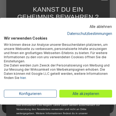
KANNST DU EIN
GEHEIMNIS BEWAHREN ?
WIR NICHT !
Alle ablehnen
5 % RABATT
FÜR DICH
Datenschutzbestimmungen
Wir verwenden Cookies
Abonniere jetzt unseren kostenlosen
Wir können diese zur Analyse unserer Besucherdaten platzieren, um
Newsletter, verpasse keine Neuigkeiten und
unsere Webseite zu verbessern, personalisierte Inhalte anzuzeigen
Aktionen mehr und sichere Dir 5 %
und Ihnen ein großartiges Webseiten-Erlebnis zu bieten. Für weitere
Willkommensrabatt auf nicht reduzierte Ware
Informationen zu den von uns verwendeten Cookies öffnen Sie die
bei Deiner ersten Bestellung !*
Einstellungen.
Die Daten werden zum Zweck der Personalisierung von Werbung und
Email
zur Messung der Wirksamkeit von Werbekampagnen erhoben. Die
Daten können mit Google LLC geteilt werden, weitere Informationen
finden Sie
hier
.
Anmelden
*Mit der Anmeldung zum Newsletter stimmst du zu, regelmäßig per E-
Konfigurieren
Alle akzeptieren
Mail über aktuelle Angebote, Aktionen und Produktneuheiten
informiert zu werden. Die Abmeldung ist jederzeit über den in jeder E-
Mail enthaltenen Link möglich. Deine Daten werden ausschließlich zur
Versendung des Newsletters verwendet und nicht an Dritte
weitergegeben. Weitere Informationen findest du in unserer