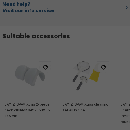
Need help?
Visit our info service
Suitable accessories
LAY-Z-SPA® Xtras 2-piece
LAY-Z-SPA® Xtras cleaning
LAY-
neck cushion set 25 x19.5 x
set All in One
Ener
17.5 cm
therm
roun