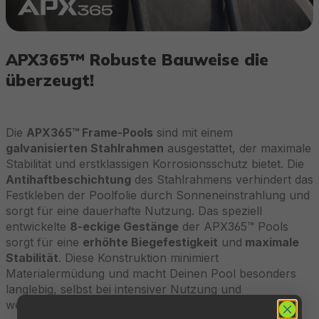
APX365™ Robuste Bauweise die
überzeugt!
Die
APX365™ Frame-Pools
sind mit einem
galvanisierten Stahlrahmen
ausgestattet, der maximale
Stabilität und erstklassigen Korrosionsschutz bietet. Die
Antihaftbeschichtung
des Stahlrahmens verhindert das
Festkleben der Poolfolie durch Sonneneinstrahlung und
sorgt für eine dauerhafte Nutzung. Das speziell
entwickelte
8-eckige Gestänge
der APX365™ Pools
sorgt für eine
erhöhte Biegefestigkeit
und
maximale
Stabilität
. Diese Konstruktion minimiert
Materialermüdung und macht Deinen Pool besonders
langlebig, selbst bei intensiver Nutzung und
wechselnden Wetterbedingungen.