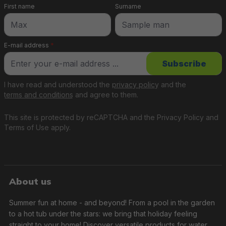
First name
Surname
E-mail address
*
Subscribe
I have read and understood the
privacy policy
and the
terms and conditions
and agree to them.
This site is protected by reCAPTCHA and the
Privacy Policy
and
Terms of Use
apply.
About us
Summer fun at home - and beyond! From a pool in the garden
to a hot tub under the stars: we bring that holiday feeling
straight to your home! Discover versatile products for water