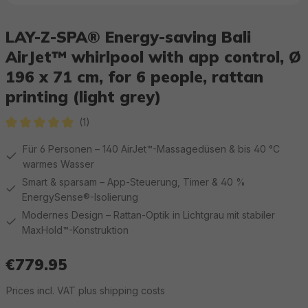
LAY-Z-SPA® Energy-saving Bali
AirJet™ whirlpool with app control, Ø
196 x 71 cm, for 6 people, rattan
printing (light grey)
(1)
Average rating of 5 out of 5 stars
Für 6 Personen – 140 AirJet™-Massagedüsen & bis 40 °C
warmes Wasser
Smart & sparsam – App-Steuerung, Timer & 40 %
EnergySense®-Isolierung
Modernes Design – Rattan-Optik in Lichtgrau mit stabiler
MaxHold™-Konstruktion
€779.95
Regular price:
Prices incl. VAT plus shipping costs