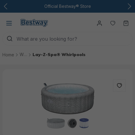
To the main content
Official Bestway® Store
You have
Ca
Whirlpools & ice baths
Lay-Z-Spa® Whirlpools
Home
Skip picture gallery