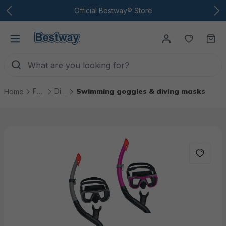
To the main content
Official Bestway® Store
You have
Ca
Fun & games
Diving & Swimming
Swimming goggles & diving masks
Home
Skip picture gallery