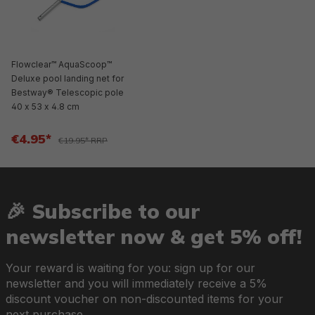
Flowclear™ AquaScoop™
Deluxe pool landing net for
Bestway® Telescopic pole
40 x 53 x 4.8 cm
€4.95*
€19.95* RRP
🎉 Subscribe to our
newsletter now & get 5% off!
Your reward is waiting for you: sign up for our
newsletter and you will immediately receive a 5%
discount voucher on non-discounted items for your
next purchase.