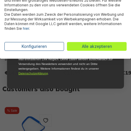
und Ihnen ein großartiges Webseiten-Erlebnis zu bieten. Für weitere
Willkommensrabatt auf nicht reduzierte Ware
Informationen zu den von uns verwendeten Cookies öffnen Sie die
bei Deiner ersten Bestellung !*
Einstellungen.
Die Daten werden zum Zweck der Personalisierung von Werbung und
Email
zur Messung der Wirksamkeit von Werbekampagnen erhoben. Die
Daten können mit Google LLC geteilt werden, weitere Informationen
finden Sie
hier
.
Anmelden
*Mit der Anmeldung zum Newsletter stimmst du zu, regelmäßig per E-
Konfigurieren
Alle akzeptieren
Aqua Champ Essential™
Dominator™ snorkel set from
Domin
Mail über aktuelle Angebote, Aktionen und Produktneuheiten
snorkel set from 3 years,
3 years, assorted
14 ye
informiert zu werden. Die Abmeldung ist jederzeit über den in jeder E-
assorted
Mail enthaltenen Link möglich. Deine Daten werden ausschließlich zur
Versendung des Newsletters verwendet und nicht an Dritte
weitergegeben. Weitere Informationen findest du in unserer
€14.95*
€13.95*
€19
Datenschutzerklärung
.
Customers also bought
% Sale