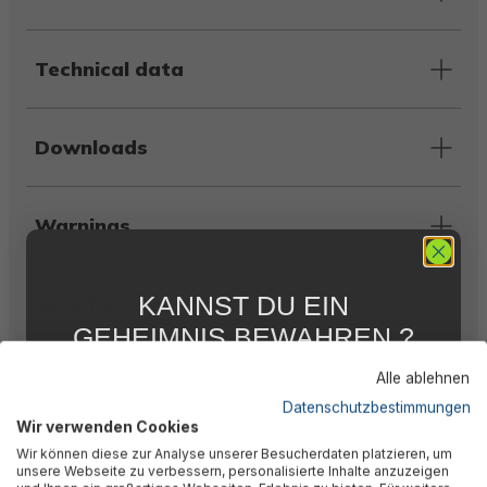
Technical data
Downloads
Warnings
KANNST DU EIN
Manufacturer information
GEHEIMNIS BEWAHREN ?
WIR NICHT !
Alle ablehnen
5 % RABATT
FÜR DICH
Similar products
Datenschutzbestimmungen
Wir verwenden Cookies
Abonniere jetzt unseren kostenlosen
Wir können diese zur Analyse unserer Besucherdaten platzieren, um
Newsletter, verpasse keine Neuigkeiten und
unsere Webseite zu verbessern, personalisierte Inhalte anzuzeigen
Aktionen mehr und sichere Dir 5 %