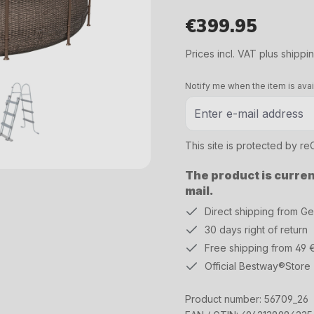
€399.95
Regular price:
Prices incl. VAT plus shippi
Notify me when the item is avai
This site is protected by 
The product is current
mail.
Direct shipping from G
30 days right of return
Free shipping from 49 
Official Bestway®Store
Product number:
56709_26