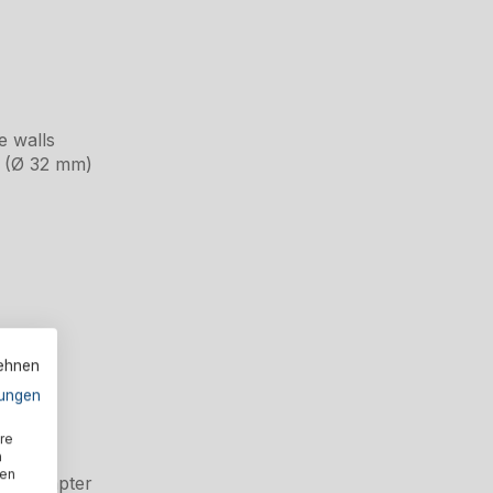
e walls
m (Ø 32 mm)
lehnen
rown)
ungen
re
n
den
ose adapter