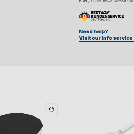
EAN / GTIN:
6942138986235
Need help?
Visit our info service