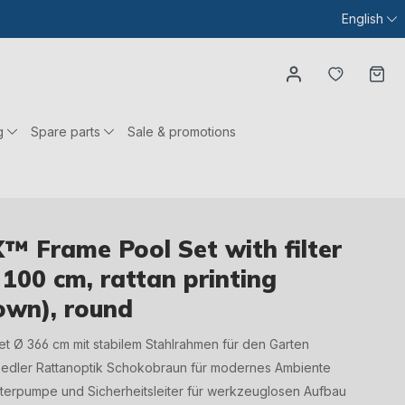
English
You have
Ca
g
Spare parts
Sale & promotions
™ Frame Pool Set with filter
100 cm, rattan printing
own), round
t Ø 366 cm mit stabilem Stahlrahmen für den Garten
 in edler Rattanoptik Schokobraun für modernes Ambiente
ilterpumpe und Sicherheitsleiter für werkzeuglosen Aufbau