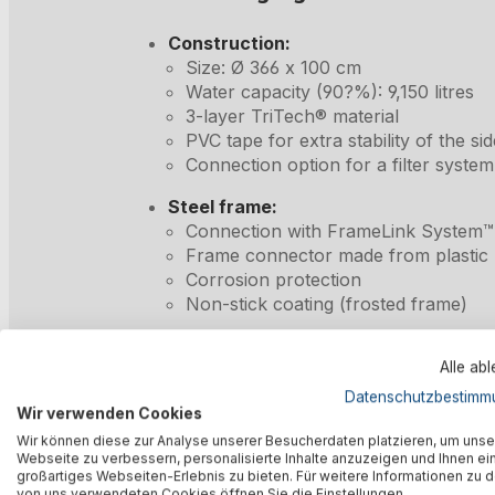
Construction:
Size: Ø 366 x 100 cm
Water capacity (90?%): 9,150 litres
3-layer TriTech® material
PVC tape for extra stability of the sid
Connection option for a filter syste
Steel frame:
Connection with FrameLink System™
Frame connector made from plastic
Corrosion protection
Non-stick coating (frosted frame)
Graphic:
Alle ab
Colour: rattan printing (chocolate b
Base in mosaic printing
Datenschutzbestimm
Wir verwenden Cookies
Assembly and disassembly:
Wir können diese zur Analyse unserer Besucherdaten platzieren, um unse
Easy set up possible without tools
Webseite zu verbessern, personalisierte Inhalte anzuzeigen und Ihnen ei
großartiges Webseiten-Erlebnis zu bieten. Für weitere Informationen zu 
Integrated drain valve with garden h
von uns verwendeten Cookies öffnen Sie die Einstellungen.