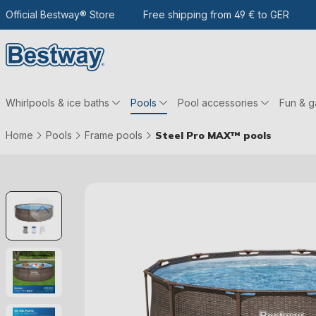
 the main content
Go to search
Official Bestway® Store
To the main navigation
Free shipping from 49 € to GER
Whirlpools & ice baths
Pools
Pool accessories
Fun & 
Home
Pools
Frame pools
Steel Pro MAX™ pools
Skip picture gallery