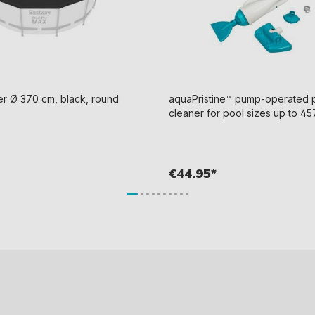
r Ø 370 cm, black, round
aquaPristine™ pump-operated 
cleaner for pool sizes up to 4
€44.95*