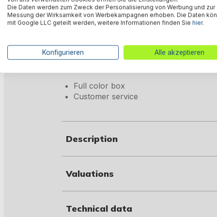
Die Daten werden zum Zweck der Personalisierung von Werbung und zur
Scope of delivery:
Messung der Wirksamkeit von Werbekampagnen erhoben. Die Daten kö
mit Google LLC geteilt werden, weitere Informationen finden Sie
hier
.
Filter pump #58383 2,006 l/h, 220-24
in DE / NL / BE / LU
Filter cartridge #58094 Size II (10.6 
Konfigurieren
Alle akzeptieren
Ladder #58330 107 cm
Self-adhesive repair patch
Full color box
Customer service
Description
Valuations
Technical data