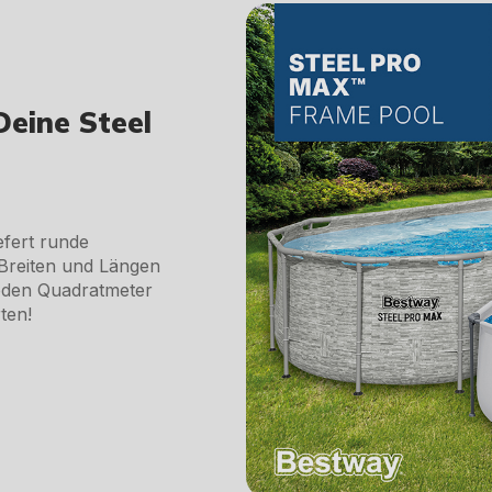
Deine Steel
efert runde
 Breiten und Längen
eden Quadratmeter
ten!