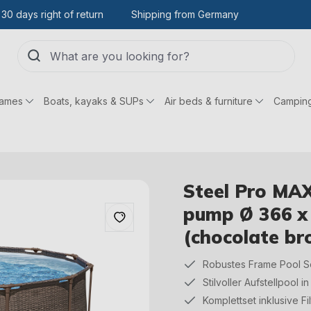
30 days right of return
Shipping from Germany
games
Boats, kayaks & SUPs
Air beds & furniture
Campin
Steel Pro MAX
pump Ø 366 x 
(chocolate br
Robustes Frame Pool Se
Stilvoller Aufstellpool
Komplettset inklusive F