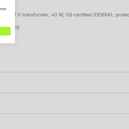
nnen
0 V, 12 V transformer, 40 W, GS-certified (DEKRA), protecti
x 13.6 cm)