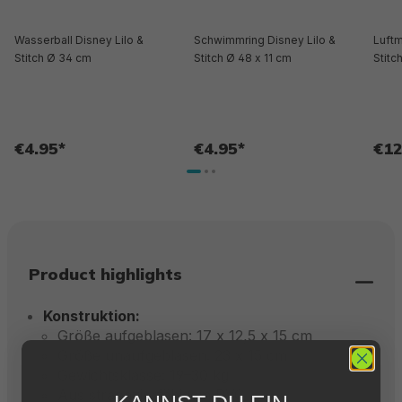
Wasserball Disney Lilo &
Schwimmring Disney Lilo &
Luftm
Stitch Ø 34 cm
Stitch Ø 48 x 11 cm
Stitc
€4.95*
€4.95*
€12
Product highlights
Konstruktion:
Größe aufgeblasen: 17 x 12,5 x 15 cm
Größe unaufgeblasen: 23 x 15 cm
Gewichtsklasse: 19–30 kg
Aus strapazierfähigem PVC