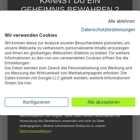
KANNST DU EIN
2 Luftkammern
GEHEIMNIS BEWAHREN ?
3-6 Jahre
WIR NICHT !
Alle ablehnen
Disney® Lilo & Stitch Design
5 % RABATT
FÜR DICH
Sicherheitsventil
Datenschutzbestimmungen
Wir verwenden Cookies
Farbkarton
Abonniere jetzt unseren kostenlosen
Wir können diese zur Analyse unserer Besucherdaten platzieren, um
Newsletter, verpasse keine Neuigkeiten und
unsere Webseite zu verbessern, personalisierte Inhalte anzuzeigen
Aktionen mehr und sichere Dir 5 %
und Ihnen ein großartiges Webseiten-Erlebnis zu bieten. Für weitere
Willkommensrabatt auf nicht reduzierte Ware
Informationen zu den von uns verwendeten Cookies öffnen Sie die
bei Deiner ersten Bestellung !*
Einstellungen.
Description
Die Daten werden zum Zweck der Personalisierung von Werbung und
Email
zur Messung der Wirksamkeit von Werbekampagnen erhoben. Die
Daten können mit Google LLC geteilt werden, weitere Informationen
finden Sie
hier
.
Valuations
Anmelden
*Mit der Anmeldung zum Newsletter stimmst du zu, regelmäßig per E-
Konfigurieren
Alle akzeptieren
Mail über aktuelle Angebote, Aktionen und Produktneuheiten
Downloads
informiert zu werden. Die Abmeldung ist jederzeit über den in jeder E-
Mail enthaltenen Link möglich. Deine Daten werden ausschließlich zur
Versendung des Newsletters verwendet und nicht an Dritte
weitergegeben. Weitere Informationen findest du in unserer
Warnings
Datenschutzerklärung
.