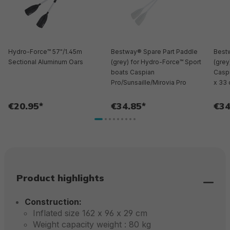
Hydro-Force™ 57"/1.45m
Bestway® Spare Part Paddle
Best
Sectional Aluminum Oars
(grey) for Hydro-Force™ Sport
(grey
boats Caspian
Caspi
Pro/Sunsaille/Mirovia Pro
x 33
€20.95*
€34.85*
€34
Product highlights
Construction:
Inflated size 162 x 96 x 29 cm
Weight capacity weight : 80 kg