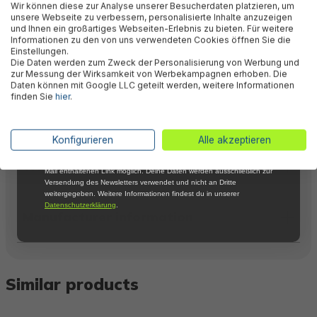
Wir können diese zur Analyse unserer Besucherdaten platzieren, um
Newsletter, verpasse keine Neuigkeiten und
Valuations
unsere Webseite zu verbessern, personalisierte Inhalte anzuzeigen
Aktionen mehr und sichere Dir 5 %
und Ihnen ein großartiges Webseiten-Erlebnis zu bieten. Für weitere
Willkommensrabatt auf nicht reduzierte Ware
Informationen zu den von uns verwendeten Cookies öffnen Sie die
bei Deiner ersten Bestellung !*
Einstellungen.
Technical data
Die Daten werden zum Zweck der Personalisierung von Werbung und
Email
zur Messung der Wirksamkeit von Werbekampagnen erhoben. Die
Daten können mit Google LLC geteilt werden, weitere Informationen
finden Sie
hier
.
Anmelden
Downloads
*Mit der Anmeldung zum Newsletter stimmst du zu, regelmäßig per E-
Konfigurieren
Alle akzeptieren
Mail über aktuelle Angebote, Aktionen und Produktneuheiten
informiert zu werden. Die Abmeldung ist jederzeit über den in jeder E-
Warnings
Mail enthaltenen Link möglich. Deine Daten werden ausschließlich zur
Versendung des Newsletters verwendet und nicht an Dritte
weitergegeben. Weitere Informationen findest du in unserer
Datenschutzerklärung
.
Manufacturer information
Similar products