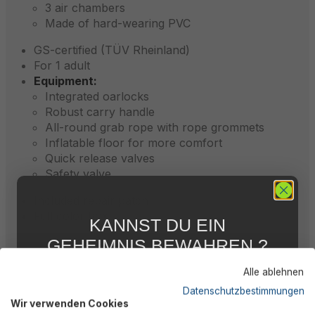
3 air chambers
Made of hard-wearing PVC
GS-certified (TÜV Rheinland)
For 1 adult
Equipment:
Integrated oarlocks
Robust carry handle
All-round grab rope with rope grommets
Inflatable floor for more comfort
Quick release valves
Safety valve
Included repair patch
Full color box
KANNST DU EIN
GEHEIMNIS BEWAHREN ?
WIR NICHT !
Alle ablehnen
Description
5 % RABATT
FÜR DICH
Datenschutzbestimmungen
Wir verwenden Cookies
Abonniere jetzt unseren kostenlosen