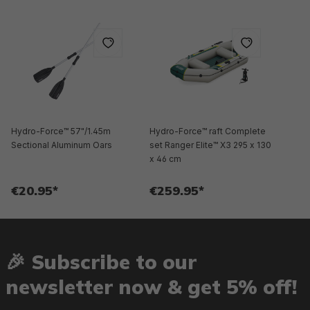
Hydro-Force™ 57"/1.45m
Hydro-Force™ raft Complete
Sectional Aluminum Oars
set Ranger Elite™ X3 295 x 130
x 46 cm
€20.95*
€259.95*
🎉 Subscribe to our
newsletter now & get 5% off!